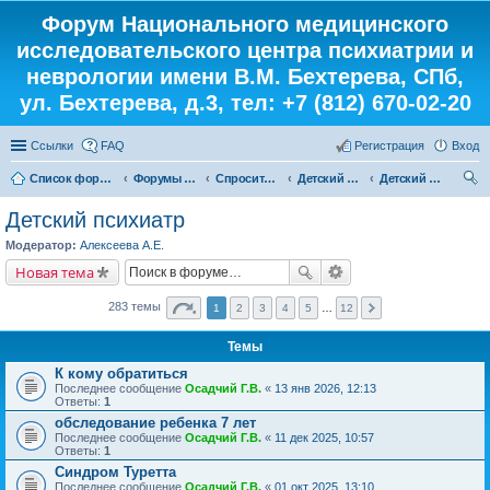
Форум Национального медицинского
исследовательского центра психиатрии и
неврологии имени В.М. Бехтерева, СПб,
ул. Бехтерева, д.3, тел: +7 (812) 670-02-20
Ссылки
FAQ
Регистрация
Вход
Список форумов
Форумы института
Спросите у доктора
Детский кабинет
Детский психиатр
ои
Детский психиатр
ск
Модератор:
Алексеева А.Е.
Новая тема
283 темы
1
2
3
4
5
…
12
Темы
К кому обратиться
Последнее сообщение
Осадчий Г.В.
«
13 янв 2026, 12:13
Ответы:
1
обследование ребенка 7 лет
Последнее сообщение
Осадчий Г.В.
«
11 дек 2025, 10:57
Ответы:
1
Синдром Туретта
Последнее сообщение
Осадчий Г.В.
«
01 окт 2025, 13:10