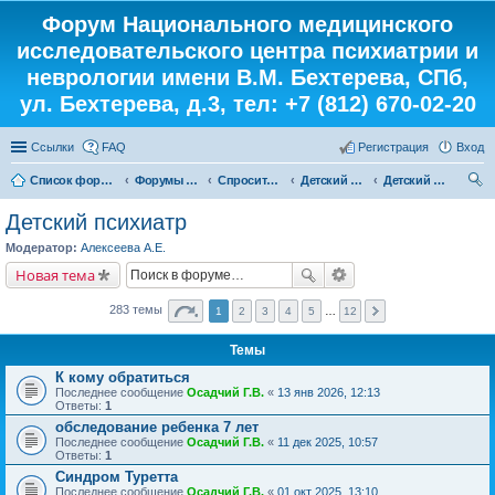
Форум Национального медицинского
исследовательского центра психиатрии и
неврологии имени В.М. Бехтерева, СПб,
ул. Бехтерева, д.3, тел: +7 (812) 670-02-20
Ссылки
FAQ
Регистрация
Вход
Список форумов
Форумы института
Спросите у доктора
Детский кабинет
Детский психиатр
ои
Детский психиатр
ск
Модератор:
Алексеева А.Е.
Новая тема
283 темы
1
2
3
4
5
…
12
Темы
К кому обратиться
Последнее сообщение
Осадчий Г.В.
«
13 янв 2026, 12:13
Ответы:
1
обследование ребенка 7 лет
Последнее сообщение
Осадчий Г.В.
«
11 дек 2025, 10:57
Ответы:
1
Синдром Туретта
Последнее сообщение
Осадчий Г.В.
«
01 окт 2025, 13:10