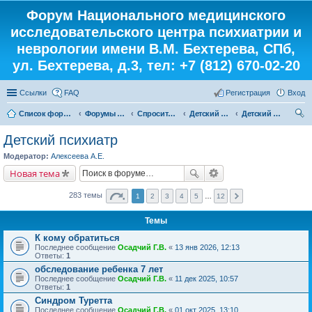
Форум Национального медицинского
исследовательского центра психиатрии и
неврологии имени В.М. Бехтерева, СПб,
ул. Бехтерева, д.3, тел: +7 (812) 670-02-20
Ссылки
FAQ
Регистрация
Вход
Список форумов
Форумы института
Спросите у доктора
Детский кабинет
Детский психиатр
ои
Детский психиатр
ск
Модератор:
Алексеева А.Е.
Новая тема
283 темы
1
2
3
4
5
…
12
Темы
К кому обратиться
Последнее сообщение
Осадчий Г.В.
«
13 янв 2026, 12:13
Ответы:
1
обследование ребенка 7 лет
Последнее сообщение
Осадчий Г.В.
«
11 дек 2025, 10:57
Ответы:
1
Синдром Туретта
Последнее сообщение
Осадчий Г.В.
«
01 окт 2025, 13:10