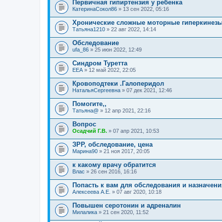
Первичная гипиртензия у ребенка
КатеринаСокол86
» 13 сен 2022, 05:16
Хронические сложные моторные гиперкинезы
Татьяна1210
» 22 авг 2022, 14:14
Обследование
ufa_86
» 25 июн 2022, 12:49
Синдром Туретта
ЕЕА
» 12 май 2022, 22:05
Кровоподтеки .Галоперидол
НатальяСергеевна
» 07 дек 2021, 12:46
Помогите,,
Татьяна@
» 12 апр 2021, 22:16
Вопрос
Осадчий Г.В.
» 07 апр 2021, 10:53
ЗРР, обследование, цена
Марина90
» 21 ноя 2017, 20:05
к какому врачу обратится
Влас
» 26 сен 2016, 16:16
Попасть к вам для обследования и назначени
Алексеева А.Е.
» 07 авг 2020, 10:18
Повышен серотонин и адреналин
Милалика
» 21 сен 2020, 11:52