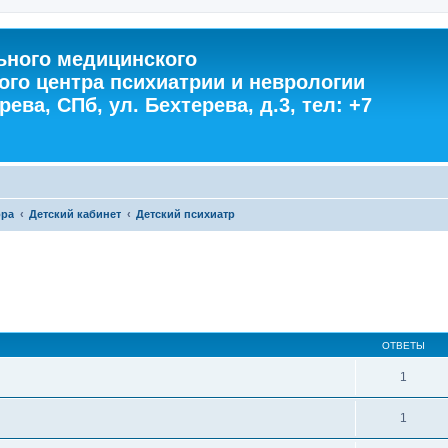
ного медицинского
ого центра психиатрии и неврологии
ева, СПб, ул. Бехтерева, д.3, тел: +7
ора
Детский кабинет
Детский психиатр
ОТВЕТЫ
1
1