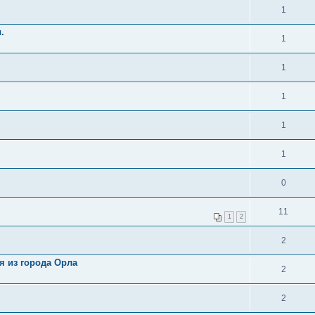
1
.
1
1
1
1
1
0
11
1
2
2
я из города Орла
2
2