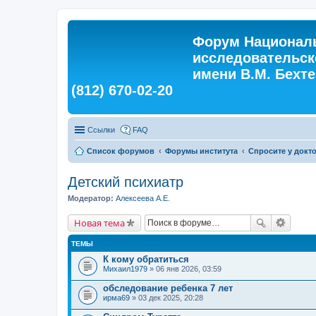
Форум Националь
исследовательск
имени В.М. Бехтер
(812) 670-02-20
Ссылки
FAQ
Список форумов
Форумы института
Спросите у докт
Детский психиатр
Модератор:
Алексеева А.Е.
Новая тема
ТЕМЫ
К кому обратиться
Михаил1979
» 06 янв 2026, 03:59
обследование ребенка 7 лет
ирма69
» 03 дек 2025, 20:28