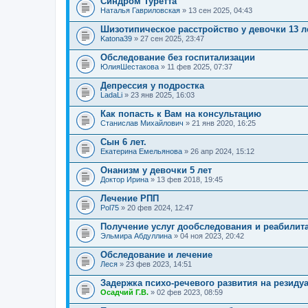
Синдром Туретта
Наталья Гавриловская
» 13 сен 2025, 04:43
Шизотипическое расстройство у девочки 13 л
Katona39
» 27 сен 2025, 23:47
Обследование без госпитализации
ЮлияШестакова
» 11 фев 2025, 07:37
Депрессия у подростка
LadaLi
» 23 янв 2025, 16:03
Как попасть к Вам на консультацию
Станислав Михайлович
» 21 янв 2020, 16:25
Сын 6 лет.
Екатерина Емельянова
» 26 апр 2024, 15:12
Онанизм у девочки 5 лет
Доктор Ирина
» 13 фев 2018, 19:45
Лечение РПП
Pol75
» 20 фев 2024, 12:47
Получение услуг дообследования и реабилит
Эльмира Абдуллина
» 04 ноя 2023, 20:42
Обследование и лечение
Леся
» 23 фев 2023, 14:51
Задержка психо-речевого развития на резид
Осадчий Г.В.
» 02 фев 2023, 08:59