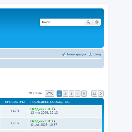
Регистрация
Вход
283 темы
1
2
3
4
5
…
12
ПРОСМОТРЫ
ПОСЛЕДНЕЕ СООБЩЕНИЕ
Осадчий Г.В.
1470
П
13 янв 2026, 12:13
е
р
Осадчий Г.В.
е
1216
П
11 дек 2025, 10:57
й
е
т
р