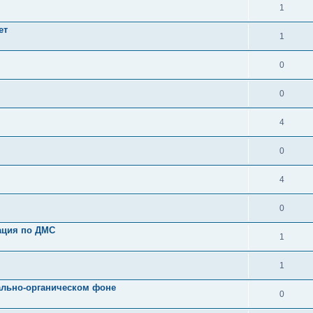
1
ет
1
0
0
4
0
4
0
ация по ДМС
1
1
уально-органическом фоне
0