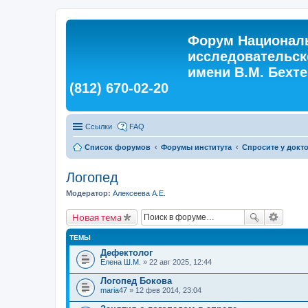
Форум Националь
исследовательск
имени В.М. Бехтер
(812) 670-02-20
Ссылки
FAQ
Список форумов
Форумы института
Спросите у докт
Логопед
Модератор:
Алексеева А.Е.
Новая тема
ТЕМЫ
Дефектолог
Елена Ш.М.
» 22 авг 2025, 12:44
Логопед Бокова
maria47
» 12 фев 2014, 23:04