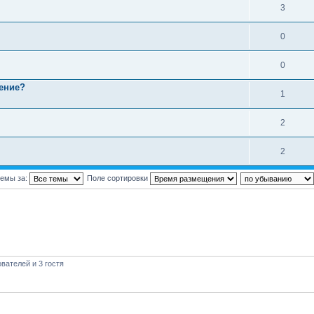
3
0
0
ение?
1
2
2
темы за:
Поле сортировки
вателей и 3 гостя