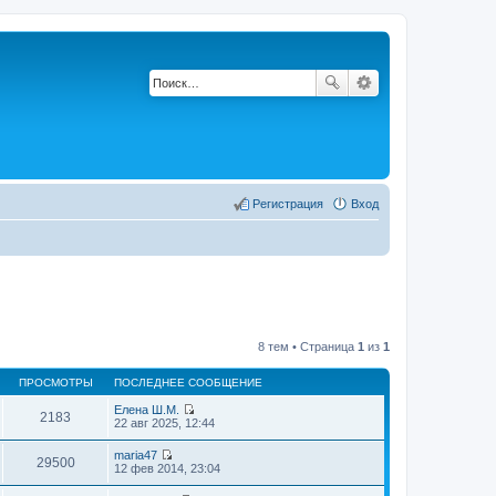
Регистрация
Вход
8 тем • Страница
1
из
1
ПРОСМОТРЫ
ПОСЛЕДНЕЕ СООБЩЕНИЕ
Елена Ш.М.
2183
П
22 авг 2025, 12:44
е
р
maria47
е
29500
П
12 фев 2014, 23:04
й
е
т
р