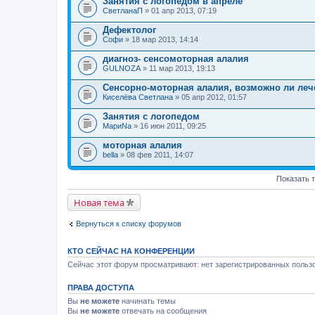
Занятия с логопедом в апреле
СветланаП
» 01 апр 2013, 07:19
Дефектолог
Софи
» 18 мар 2013, 14:14
диагноз- сенсомоторная алалия
GULNOZA
» 11 мар 2013, 19:13
Сенсорно-моторная алалия, возможно ли леч
Киселёва Светлана
» 05 апр 2012, 01:57
Занятия с логопедом
МариNа
» 16 июн 2011, 09:25
моторная алалия
bella
» 08 фев 2011, 14:07
Показать 
Новая тема
Вернуться к списку форумов
КТО СЕЙЧАС НА КОНФЕРЕНЦИИ
Сейчас этот форум просматривают: нет зарегистрированных пользо
ПРАВА ДОСТУПА
Вы
не можете
начинать темы
Вы
не можете
отвечать на сообщения