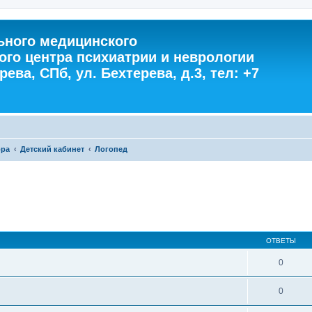
ного медицинского
ого центра психиатрии и неврологии
ева, СПб, ул. Бехтерева, д.3, тел: +7
ора
Детский кабинет
Логопед
ОТВЕТЫ
0
0