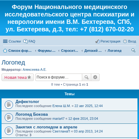
Форум Национального медицинского
исследовательского центра психиатрии и
неврологии имени В.М. Бехтерева, СПб,
ул. Бехтерева, д.3, тел: +7 (812) 670-02-20
Ссылки
FAQ
Регистрация
Вход
Список форумов
Форумы института
Спросите у доктора
Детский кабинет
Логопед
ои
Логопед
ск
Модератор:
Алексеева А.Е.
Новая тема
8 тем • Страница
1
из
1
Темы
Дефектолог
Последнее сообщение
Елена Ш.М.
«
22 авг 2025, 12:44
Логопед Бокова
Последнее сообщение
maria47
«
12 фев 2014, 23:04
Занятия с логопедом в апреле
Последнее сообщение
СветланаП
«
03 апр 2013, 14:24
Ответы:
3