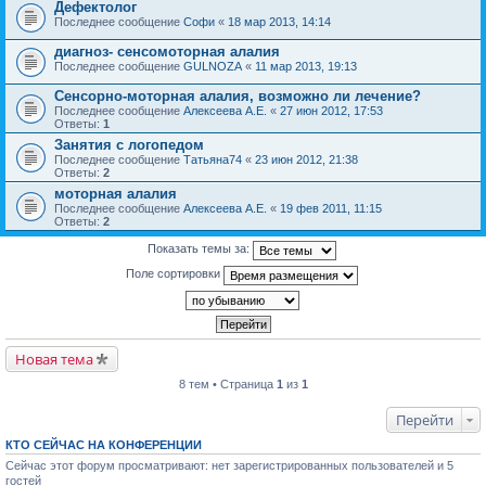
Дефектолог
Последнее сообщение
Софи
«
18 мар 2013, 14:14
диагноз- сенсомоторная алалия
Последнее сообщение
GULNOZA
«
11 мар 2013, 19:13
Сенсорно-моторная алалия, возможно ли лечение?
Последнее сообщение
Алексеева А.Е.
«
27 июн 2012, 17:53
Ответы:
1
Занятия с логопедом
Последнее сообщение
Татьяна74
«
23 июн 2012, 21:38
Ответы:
2
моторная алалия
Последнее сообщение
Алексеева А.Е.
«
19 фев 2011, 11:15
Ответы:
2
Показать темы за:
Поле сортировки
Новая тема
8 тем • Страница
1
из
1
Перейти
КТО СЕЙЧАС НА КОНФЕРЕНЦИИ
Сейчас этот форум просматривают: нет зарегистрированных пользователей и 5
гостей