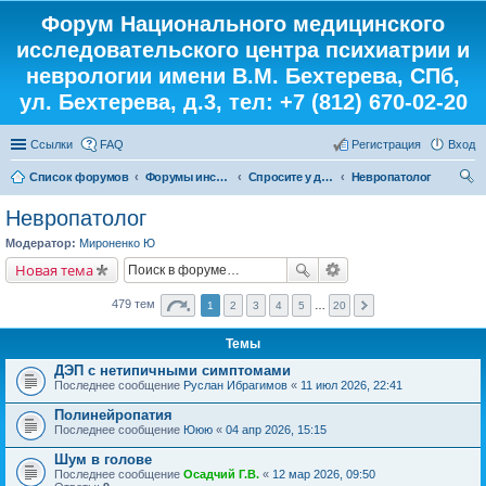
Форум Национального медицинского
исследовательского центра психиатрии и
неврологии имени В.М. Бехтерева, СПб,
ул. Бехтерева, д.3, тел: +7 (812) 670-02-20
Ссылки
FAQ
Регистрация
Вход
Список форумов
Форумы института
Спросите у доктора
Невропатолог
ои
Невропатолог
ск
Модератор:
Мироненко Ю
Новая тема
479 тем
1
2
3
4
5
…
20
Темы
ДЭП с нетипичными симптомами
Последнее сообщение
Руслан Ибрагимов
«
11 июл 2026, 22:41
Полинейропатия
Последнее сообщение
Ююю
«
04 апр 2026, 15:15
Шум в голове
Последнее сообщение
Осадчий Г.В.
«
12 мар 2026, 09:50