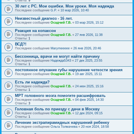
Ответы:
9
30 лет с РС. Мои ошибки. Мои уроки. Моя надежда
Последнее сообщение
G.P.
«
10 мар 2026, 10:40
Неизвестный диагноз - 16 лет.
Последнее сообщение
Осадчий Г.В.
«
03 мар 2026, 15:12
Реакция на копаксон
Последнее сообщение
Осадчий Г.В.
«
27 янв 2026, 11:38
Ответы:
1
ВСД?!
Последнее сообщение
Marymeeeee
«
26 янв 2026, 20:46
Бессонница, врачи не могут найти причину
Последнее сообщение
Надежда5343
«
27 дек 2025, 23:55
Ответы:
1
постоянное опухание губы нарушение четкости зрения
Последнее сообщение
Осадчий Г.В.
«
19 авг 2025, 15:11
Есть ли надежда?
Последнее сообщение
Осадчий Г.В.
«
24 июн 2025, 15:16
Ответы:
1
МРТ головного мозга помогите расшифровать
Последнее сообщение
Осадчий Г.В.
«
04 фев 2025, 14:30
Ответы:
3
Головная боль по приезду с дачи в Москву
Последнее сообщение
Осадчий Г.В.
«
12 дек 2024, 09:15
Ответы:
1
Лечение экстрапирамидных нарушений ребенку
Последнее сообщение
Ольга Толмачева
«
20 ноя 2024, 18:58