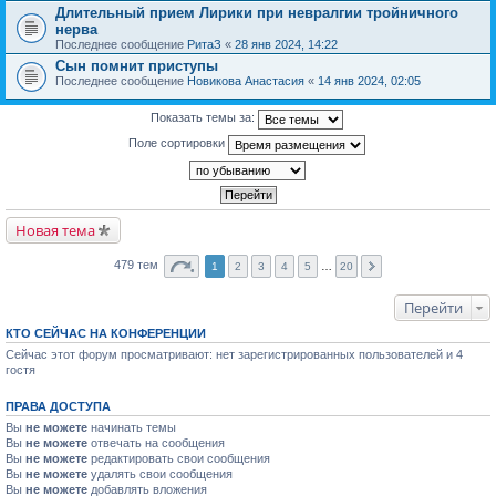
Длительный прием Лирики при невралгии тройничного
нерва
Последнее сообщение
РитаЗ
«
28 янв 2024, 14:22
Сын помнит приступы
Последнее сообщение
Новикова Анастасия
«
14 янв 2024, 02:05
Показать темы за:
Поле сортировки
Новая тема
479 тем
1
2
3
4
5
…
20
Перейти
КТО СЕЙЧАС НА КОНФЕРЕНЦИИ
Сейчас этот форум просматривают: нет зарегистрированных пользователей и 4
гостя
ПРАВА ДОСТУПА
Вы
не можете
начинать темы
Вы
не можете
отвечать на сообщения
Вы
не можете
редактировать свои сообщения
Вы
не можете
удалять свои сообщения
Вы
не можете
добавлять вложения