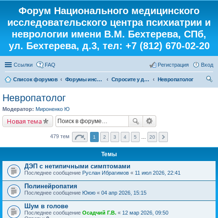
Форум Национального медицинского
исследовательского центра психиатрии и
неврологии имени В.М. Бехтерева, СПб,
ул. Бехтерева, д.3, тел: +7 (812) 670-02-20
Ссылки
FAQ
Регистрация
Вход
Список форумов
Форумы института
Спросите у доктора
Невропатолог
ои
Невропатолог
ск
Модератор:
Мироненко Ю
Новая тема
479 тем
1
2
3
4
5
…
20
Темы
ДЭП с нетипичными симптомами
Последнее сообщение
Руслан Ибрагимов
«
11 июл 2026, 22:41
Полинейропатия
Последнее сообщение
Ююю
«
04 апр 2026, 15:15
Шум в голове
Последнее сообщение
Осадчий Г.В.
«
12 мар 2026, 09:50