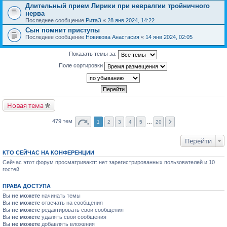
Длительный прием Лирики при невралгии тройничного
нерва
Последнее сообщение
РитаЗ
«
28 янв 2024, 14:22
Сын помнит приступы
Последнее сообщение
Новикова Анастасия
«
14 янв 2024, 02:05
Показать темы за:
Поле сортировки
Новая тема
479 тем
1
2
3
4
5
…
20
Перейти
КТО СЕЙЧАС НА КОНФЕРЕНЦИИ
Сейчас этот форум просматривают: нет зарегистрированных пользователей и 10
гостей
ПРАВА ДОСТУПА
Вы
не можете
начинать темы
Вы
не можете
отвечать на сообщения
Вы
не можете
редактировать свои сообщения
Вы
не можете
удалять свои сообщения
Вы
не можете
добавлять вложения