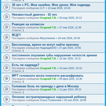
Ответы:
9
30 лет с РС. Мои ошибки. Мои уроки. Моя надежда
Последнее сообщение
G.P.
«
10 мар 2026, 10:40
Неизвестный диагноз - 16 лет.
Последнее сообщение
Осадчий Г.В.
«
03 мар 2026, 15:12
Реакция на копаксон
Последнее сообщение
Осадчий Г.В.
«
27 янв 2026, 11:38
Ответы:
1
ВСД?!
Последнее сообщение
Marymeeeee
«
26 янв 2026, 20:46
Бессонница, врачи не могут найти причину
Последнее сообщение
Надежда5343
«
27 дек 2025, 23:55
Ответы:
1
постоянное опухание губы нарушение четкости зрения
Последнее сообщение
Осадчий Г.В.
«
19 авг 2025, 15:11
Есть ли надежда?
Последнее сообщение
Осадчий Г.В.
«
24 июн 2025, 15:16
Ответы:
1
МРТ головного мозга помогите расшифровать
Последнее сообщение
Осадчий Г.В.
«
04 фев 2025, 14:30
Ответы:
3
Головная боль по приезду с дачи в Москву
Последнее сообщение
Осадчий Г.В.
«
12 дек 2024, 09:15
Ответы:
1
Лечение экстрапирамидных нарушений ребенку
Последнее сообщение
Ольга Толмачева
«
20 ноя 2024, 18:58