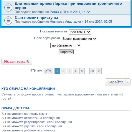
Длительный прием Лирики при невралгии тройничного
нерва
Последнее сообщение
РитаЗ
«
28 янв 2024, 14:22
Сын помнит приступы
Последнее сообщение
Новикова Анастасия
«
14 янв 2024, 02:05
Показать темы за:
Поле сортировки
Новая тема
479 тем
1
2
3
4
5
…
20
Перейти
КТО СЕЙЧАС НА КОНФЕРЕНЦИИ
Сейчас этот форум просматривают: нет зарегистрированных пользователей и 6
гостей
ПРАВА ДОСТУПА
Вы
не можете
начинать темы
Вы
не можете
отвечать на сообщения
Вы
не можете
редактировать свои сообщения
Вы
не можете
удалять свои сообщения
Вы
не можете
добавлять вложения