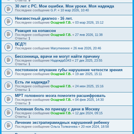
Ответы:
9
30 лет с РС. Мои ошибки. Мои уроки. Моя надежда
Последнее сообщение
G.P.
«
10 мар 2026, 10:40
Неизвестный диагноз - 16 лет.
Последнее сообщение
Осадчий Г.В.
«
03 мар 2026, 15:12
Реакция на копаксон
Последнее сообщение
Осадчий Г.В.
«
27 янв 2026, 11:38
Ответы:
1
ВСД?!
Последнее сообщение
Marymeeeee
«
26 янв 2026, 20:46
Бессонница, врачи не могут найти причину
Последнее сообщение
Надежда5343
«
27 дек 2025, 23:55
Ответы:
1
постоянное опухание губы нарушение четкости зрения
Последнее сообщение
Осадчий Г.В.
«
19 авг 2025, 15:11
Есть ли надежда?
Последнее сообщение
Осадчий Г.В.
«
24 июн 2025, 15:16
Ответы:
1
МРТ головного мозга помогите расшифровать
Последнее сообщение
Осадчий Г.В.
«
04 фев 2025, 14:30
Ответы:
3
Головная боль по приезду с дачи в Москву
Последнее сообщение
Осадчий Г.В.
«
12 дек 2024, 09:15
Ответы:
1
Лечение экстрапирамидных нарушений ребенку
Последнее сообщение
Ольга Толмачева
«
20 ноя 2024, 18:58