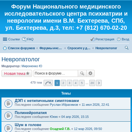
Форум Национального медицинского
исследовательского центра психиатрии и
неврологии имени В.М. Бехтерева, СПб,
ул. Бехтерева, д.3, тел: +7 (812) 670-02-20
Ссылки
FAQ
Регистрация
Вход
Список форумов
Форумы института
Спросите у доктора
Невропатолог
ои
Невропатолог
ск
Модератор:
Мироненко Ю
Новая тема
479 тем
1
2
3
4
5
…
20
Темы
ДЭП с нетипичными симптомами
Последнее сообщение
Руслан Ибрагимов
«
11 июл 2026, 22:41
Полинейропатия
Последнее сообщение
Ююю
«
04 апр 2026, 15:15
Шум в голове
Последнее сообщение
Осадчий Г.В.
«
12 мар 2026, 09:50