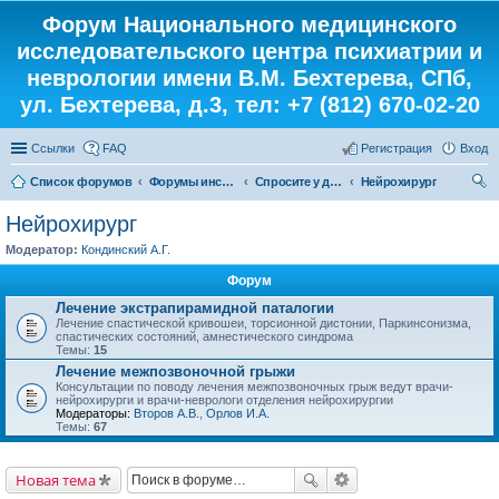
Форум Национального медицинского
исследовательского центра психиатрии и
неврологии имени В.М. Бехтерева, СПб,
ул. Бехтерева, д.3, тел: +7 (812) 670-02-20
Ссылки
FAQ
Регистрация
Вход
Список форумов
Форумы института
Спросите у доктора
Нейрохирург
ои
Нейрохирург
ск
Модератор:
Кондинский А.Г.
Форум
Лечение экстрапирамидной паталогии
Лечение спастической кривошеи, торсионной дистонии, Паркинсонизма,
спастических состояний, амнестического синдрома
Темы:
15
Лечение межпозвоночной грыжи
Консультации по поводу лечения межпозвоночных грыж ведут врачи-
нейрохирурги и врачи-неврологи отделения нейрохирургии
Модераторы:
Второв А.В.
,
Орлов И.А.
Темы:
67
Новая тема