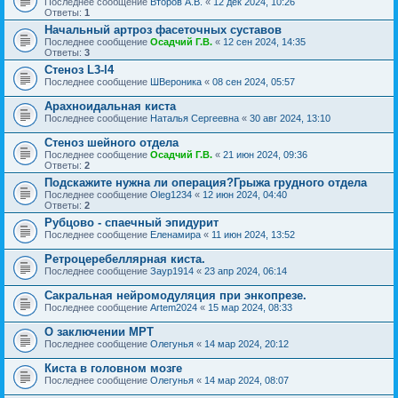
Последнее сообщение
Второв А.В.
«
12 дек 2024, 10:26
Ответы:
1
Начальный артроз фасеточных суставов
Последнее сообщение
Осадчий Г.В.
«
12 сен 2024, 14:35
Ответы:
3
Стеноз L3-l4
Последнее сообщение
ШВероника
«
08 сен 2024, 05:57
Арахноидальная киста
Последнее сообщение
Наталья Сергеевна
«
30 авг 2024, 13:10
Стеноз шейного отдела
Последнее сообщение
Осадчий Г.В.
«
21 июн 2024, 09:36
Ответы:
2
Подскажите нужна ли операция?Грыжа грудного отдела
Последнее сообщение
Oleg1234
«
12 июн 2024, 04:40
Ответы:
2
Рубцово - спаечный эпидурит
Последнее сообщение
Еленамира
«
11 июн 2024, 13:52
Ретроцеребеллярная киста.
Последнее сообщение
Заур1914
«
23 апр 2024, 06:14
Сакральная нейромодуляция при энкопрезе.
Последнее сообщение
Artem2024
«
15 мар 2024, 08:33
О заключении МРТ
Последнее сообщение
Олегунья
«
14 мар 2024, 20:12
Киста в головном мозге
Последнее сообщение
Олегунья
«
14 мар 2024, 08:07