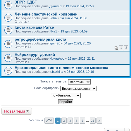
ЗПРР, СДВГ
Последнее сообщение
Диана81
«
19 фев 2024, 19:50
Лечение спастической кривошеи
Последнее сообщение
Saha
«
14 янв 2024, 11:30
Ответы:
4
Киста кармана Ратке
Последнее сообщение
Яна1
«
19 дек 2023, 04:59
ретроцеребеллярная киста
Последнее сообщение
Igor_26
«
04 дек 2023, 23:20
Ответы:
11
1
2
Нейрохирург детский
Последнее сообщение
ИринаАрс
«
16 ноя 2023, 21:11
Ответы:
1
Арахноидальная киста в левом клочке мозжечка
Последнее сообщение
tt.bazhina
«
08 ноя 2023, 19:16
Показать темы за:
Поле сортировки
Новая тема
522 темы
1
2
3
4
5
…
21