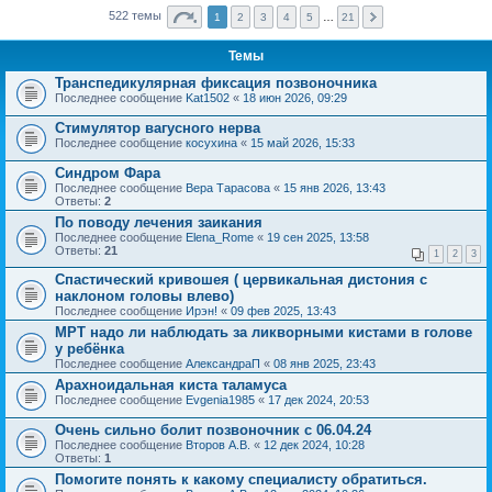
522 темы
1
2
3
4
5
…
21
Темы
Транспедикулярная фиксация позвоночника
Последнее сообщение
Kat1502
«
18 июн 2026, 09:29
Стимулятор вагусного нерва
Последнее сообщение
косухина
«
15 май 2026, 15:33
Синдром Фара
Последнее сообщение
Вера Тарасова
«
15 янв 2026, 13:43
Ответы:
2
По поводу лечения заикания
Последнее сообщение
Elena_Rome
«
19 сен 2025, 13:58
Ответы:
21
1
2
3
Спастический кривошея ( цервикальная дистония с
наклоном головы влево)
Последнее сообщение
Ирэн!
«
09 фев 2025, 13:43
МРТ надо ли наблюдать за ликворными кистами в голове
у ребёнка
Последнее сообщение
АлександраП
«
08 янв 2025, 23:43
Арахноидальная киста таламуса
Последнее сообщение
Evgenia1985
«
17 дек 2024, 20:53
Очень сильно болит позвоночник с 06.04.24
Последнее сообщение
Второв А.В.
«
12 дек 2024, 10:28
Ответы:
1
Помогите понять к какому специалисту обратиться.