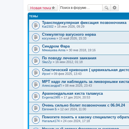
Новая тема
ТЕМЫ
Транспедикулярная фиксация позвоночника
Kat1502
» 18 июн 2026, 09:29
Стимулятор вагусного нерва
косухина
» 15 май 2026, 15:33
Синдром Фара
Мякишева Алла
» 30 янв 2018, 19:16
По поводу лечения заикания
SlazZy
» 16 июн 2012, 01:18
Спастический кривошея ( цервикальная дист
Ирэн!
» 09 фев 2025, 13:43
МРТ надо ли наблюдать за ликворными киста
АлександраП
» 08 янв 2025, 23:43
Арахноидальная киста таламуса
Evgenia1985
» 17 дек 2024, 20:53
Очень сильно болит позвоночник с 06.04.24
Евгения Б
» 12 окт 2024, 11:00
Помогите понять к какому специалисту обрат
Наталья174
» 24 сен 2024, 17:18
Начальный артроз фасеточных суставов