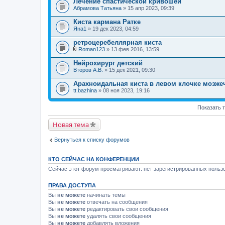
Лечение спастической кривошеи
Абрамова Татьяна
» 15 апр 2023, 09:39
Киста кармана Ратке
Яна1
» 19 дек 2023, 04:59
ретроцеребеллярная киста
Roman123
» 13 фев 2016, 13:59
В
л
Нейрохирург детский
о
Второв А.В.
» 15 дек 2021, 09:30
ж
е
Арахноидальная киста в левом клочке мозже
н
tt.bazhina
и
» 08 ноя 2023, 19:16
я
Показать 
Новая тема
Вернуться к списку форумов
КТО СЕЙЧАС НА КОНФЕРЕНЦИИ
Сейчас этот форум просматривают: нет зарегистрированных пользо
ПРАВА ДОСТУПА
Вы
не можете
начинать темы
Вы
не можете
отвечать на сообщения
Вы
не можете
редактировать свои сообщения
Вы
не можете
удалять свои сообщения
Вы
не можете
добавлять вложения