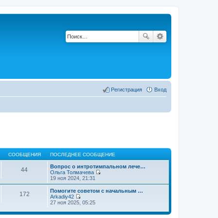
Регистрация
Вход
СООБЩЕНИЯ
ПОСЛЕДНЕЕ СООБЩЕНИЕ
Вопрос о интротимпальном лече…
44
Ольга Толмачева
П
19 ноя 2024, 21:31
е
р
Помогите советом с начальным …
172
е
Arkadiy42
й
П
27 ноя 2025, 05:25
т
е
и
р