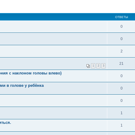
ОТВЕТЫ
0
0
2
21
1
2
3
ония с наклоном головы влево)
0
ми в голове у ребёнка
0
0
1
иться.
1