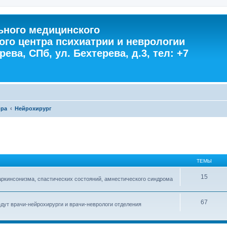
ного медицинского
ого центра психиатрии и неврологии
ева, СПб, ул. Бехтерева, д.3, тел: +7
ора
Нейрохирург
ТЕМЫ
15
аркинсонизма, спастических состояний, амнестического синдрома
67
дут врачи-нейрохирурги и врачи-неврологи отделения