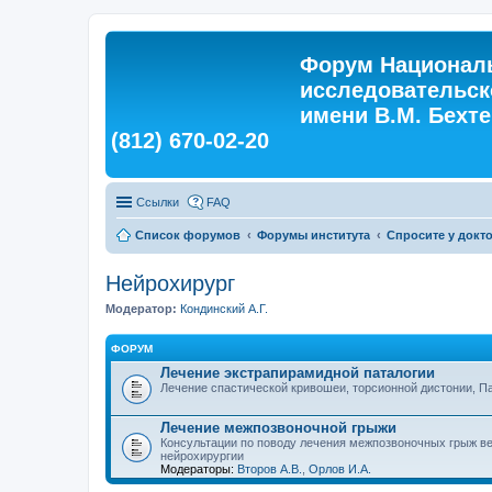
Форум Националь
исследовательск
имени В.М. Бехтер
(812) 670-02-20
Ссылки
FAQ
Список форумов
Форумы института
Спросите у докт
Нейрохирург
Модератор:
Кондинский А.Г.
ФОРУМ
Лечение экстрапирамидной паталогии
Лечение спастической кривошеи, торсионной дистонии, П
Лечение межпозвоночной грыжи
Консультации по поводу лечения межпозвоночных грыж ве
нейрохирургии
Модераторы:
Второв А.В.
,
Орлов И.А.