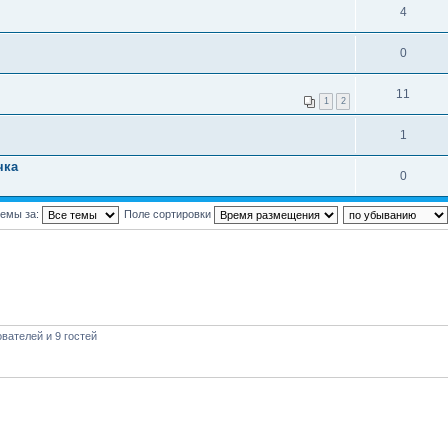
4
0
11
1
2
1
чка
0
темы за:
Поле сортировки
вателей и 9 гостей