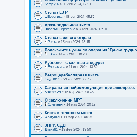
Sergey56
» 09 сен 2024, 17:51
Стеноз L3-l4
ШВероника
» 08 сен 2024, 05:57
Арахноидальная киста
Наталья Сергеевна
» 30 авг 2024, 13:10
Стеноз шейного отдела
Pekka
» 15 июн 2024, 18:45
В
л
Подскажите нужна ли операция?Грыжа грудно
о
Erko
» 16 дек 2019, 10:28
ж
В
е
л
Рубцово - спаечный эпидурит
н
о
и
Еленамира
» 11 июн 2024, 13:52
ж
В
я
е
л
Ретроцеребеллярная киста.
н
о
Заур1914
и
» 23 апр 2024, 06:14
ж
я
е
Сакральная нейромодуляция при энкопрезе.
н
Artem2024
и
» 15 мар 2024, 08:33
я
О заключении МРТ
Олегунья
» 14 мар 2024, 20:12
В
л
Киста в головном мозге
о
Олегунья
» 14 мар 2024, 08:07
ж
е
ЗПРР, СДВГ
н
Диана81
и
» 19 фев 2024, 19:50
я