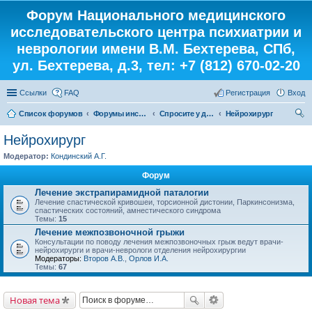
Форум Национального медицинского
исследовательского центра психиатрии и
неврологии имени В.М. Бехтерева, СПб,
ул. Бехтерева, д.3, тел: +7 (812) 670-02-20
Ссылки
FAQ
Регистрация
Вход
Список форумов
Форумы института
Спросите у доктора
Нейрохирург
ои
Нейрохирург
ск
Модератор:
Кондинский А.Г.
Форум
Лечение экстрапирамидной паталогии
Лечение спастической кривошеи, торсионной дистонии, Паркинсонизма,
спастических состояний, амнестического синдрома
Темы:
15
Лечение межпозвоночной грыжи
Консультации по поводу лечения межпозвоночных грыж ведут врачи-
нейрохирурги и врачи-неврологи отделения нейрохирургии
Модераторы:
Второв А.В.
,
Орлов И.А.
Темы:
67
Новая тема