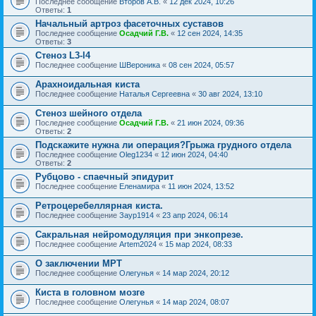
Последнее сообщение
Второв А.В.
«
12 дек 2024, 10:26
Ответы:
1
Начальный артроз фасеточных суставов
Последнее сообщение
Осадчий Г.В.
«
12 сен 2024, 14:35
Ответы:
3
Стеноз L3-l4
Последнее сообщение
ШВероника
«
08 сен 2024, 05:57
Арахноидальная киста
Последнее сообщение
Наталья Сергеевна
«
30 авг 2024, 13:10
Стеноз шейного отдела
Последнее сообщение
Осадчий Г.В.
«
21 июн 2024, 09:36
Ответы:
2
Подскажите нужна ли операция?Грыжа грудного отдела
Последнее сообщение
Oleg1234
«
12 июн 2024, 04:40
Ответы:
2
Рубцово - спаечный эпидурит
Последнее сообщение
Еленамира
«
11 июн 2024, 13:52
Ретроцеребеллярная киста.
Последнее сообщение
Заур1914
«
23 апр 2024, 06:14
Сакральная нейромодуляция при энкопрезе.
Последнее сообщение
Artem2024
«
15 мар 2024, 08:33
О заключении МРТ
Последнее сообщение
Олегунья
«
14 мар 2024, 20:12
Киста в головном мозге
Последнее сообщение
Олегунья
«
14 мар 2024, 08:07