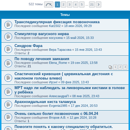
522 темы
1
2
3
4
5
…
21
Темы
Транспедикулярная фиксация позвоночника
Последнее сообщение
Kat1502
«
18 июн 2026, 09:29
Стимулятор вагусного нерва
Последнее сообщение
косухина
«
15 май 2026, 15:33
Синдром Фара
Последнее сообщение
Вера Тарасова
«
15 янв 2026, 13:43
Ответы:
2
По поводу лечения заикания
Последнее сообщение
Elena_Rome
«
19 сен 2025, 13:58
Ответы:
21
1
2
3
Спастический кривошея ( цервикальная дистония с
наклоном головы влево)
Последнее сообщение
Ирэн!
«
09 фев 2025, 13:43
МРТ надо ли наблюдать за ликворными кистами в голове
у ребёнка
Последнее сообщение
АлександраП
«
08 янв 2025, 23:43
Арахноидальная киста таламуса
Последнее сообщение
Evgenia1985
«
17 дек 2024, 20:53
Очень сильно болит позвоночник с 06.04.24
Последнее сообщение
Второв А.В.
«
12 дек 2024, 10:28
Ответы:
1
Помогите понять к какому специалисту обратиться.