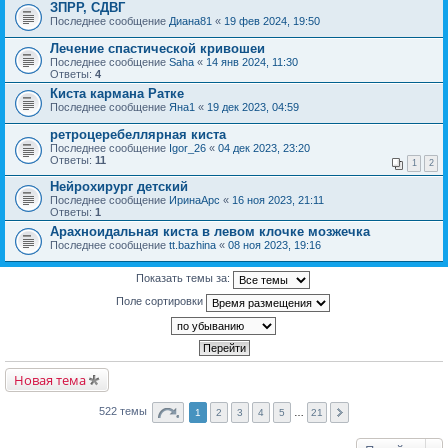
ЗПРР, СДВГ
Последнее сообщение
Диана81
«
19 фев 2024, 19:50
Лечение спастической кривошеи
Последнее сообщение
Saha
«
14 янв 2024, 11:30
Ответы:
4
Киста кармана Ратке
Последнее сообщение
Яна1
«
19 дек 2023, 04:59
ретроцеребеллярная киста
Последнее сообщение
Igor_26
«
04 дек 2023, 23:20
Ответы:
11
1
2
Нейрохирург детский
Последнее сообщение
ИринаАрс
«
16 ноя 2023, 21:11
Ответы:
1
Арахноидальная киста в левом клочке мозжечка
Последнее сообщение
tt.bazhina
«
08 ноя 2023, 19:16
Показать темы за:
Поле сортировки
Новая тема
522 темы
1
2
3
4
5
…
21