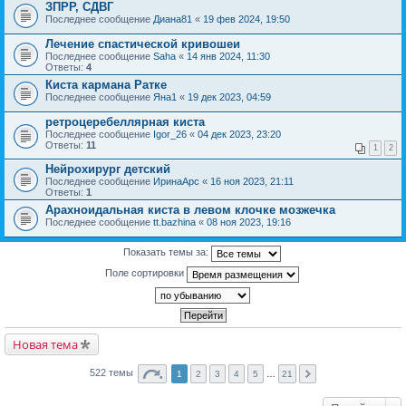
ЗПРР, СДВГ
Последнее сообщение
Диана81
«
19 фев 2024, 19:50
Лечение спастической кривошеи
Последнее сообщение
Saha
«
14 янв 2024, 11:30
Ответы:
4
Киста кармана Ратке
Последнее сообщение
Яна1
«
19 дек 2023, 04:59
ретроцеребеллярная киста
Последнее сообщение
Igor_26
«
04 дек 2023, 23:20
Ответы:
11
1
2
Нейрохирург детский
Последнее сообщение
ИринаАрс
«
16 ноя 2023, 21:11
Ответы:
1
Арахноидальная киста в левом клочке мозжечка
Последнее сообщение
tt.bazhina
«
08 ноя 2023, 19:16
Показать темы за:
Поле сортировки
Новая тема
522 темы
1
2
3
4
5
…
21