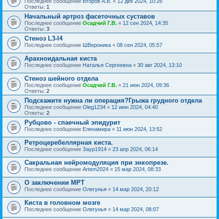
Последнее сообщение
Второв А.В.
«
12 дек 2024, 10:26
Ответы:
1
Начальный артроз фасеточных суставов
Последнее сообщение
Осадчий Г.В.
«
12 сен 2024, 14:35
Ответы:
3
Стеноз L3-l4
Последнее сообщение
ШВероника
«
08 сен 2024, 05:57
Арахноидальная киста
Последнее сообщение
Наталья Сергеевна
«
30 авг 2024, 13:10
Стеноз шейного отдела
Последнее сообщение
Осадчий Г.В.
«
21 июн 2024, 09:36
Ответы:
2
Подскажите нужна ли операция?Грыжа грудного отдела
Последнее сообщение
Oleg1234
«
12 июн 2024, 04:40
Ответы:
2
Рубцово - спаечный эпидурит
Последнее сообщение
Еленамира
«
11 июн 2024, 13:52
Ретроцеребеллярная киста.
Последнее сообщение
Заур1914
«
23 апр 2024, 06:14
Сакральная нейромодуляция при энкопрезе.
Последнее сообщение
Artem2024
«
15 мар 2024, 08:33
О заключении МРТ
Последнее сообщение
Олегунья
«
14 мар 2024, 20:12
Киста в головном мозге
Последнее сообщение
Олегунья
«
14 мар 2024, 08:07