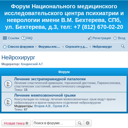
Форум Национального медицинского
исследовательского центра психиатрии и
неврологии имени В.М. Бехтерева, СПб,
ул. Бехтерева, д.3, тел: +7 (812) 670-02-20
Ссылки
FAQ
Регистрация
Вход
Список форумов
Форумы института
Спросите у доктора
Нейрохирург
ои
Нейрохирург
ск
Модератор:
Кондинский А.Г.
Форум
Лечение экстрапирамидной паталогии
Лечение спастической кривошеи, торсионной дистонии, Паркинсонизма,
спастических состояний, амнестического синдрома
Темы:
15
Лечение межпозвоночной грыжи
Консультации по поводу лечения межпозвоночных грыж ведут врачи-
нейрохирурги и врачи-неврологи отделения нейрохирургии
Модераторы:
Второв А.В.
,
Орлов И.А.
Темы:
67
Новая тема