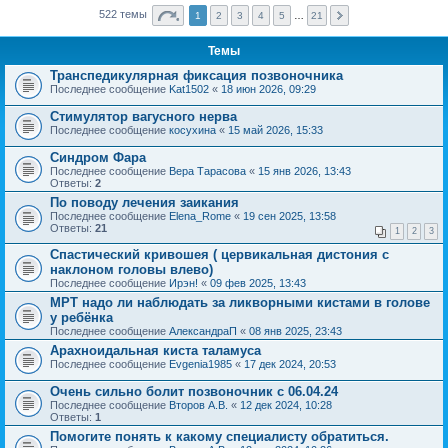
522 темы
1
2
3
4
5
…
21
Темы
Транспедикулярная фиксация позвоночника
Последнее сообщение
Kat1502
«
18 июн 2026, 09:29
Стимулятор вагусного нерва
Последнее сообщение
косухина
«
15 май 2026, 15:33
Синдром Фара
Последнее сообщение
Вера Тарасова
«
15 янв 2026, 13:43
Ответы:
2
По поводу лечения заикания
Последнее сообщение
Elena_Rome
«
19 сен 2025, 13:58
Ответы:
21
1
2
3
Спастический кривошея ( цервикальная дистония с
наклоном головы влево)
Последнее сообщение
Ирэн!
«
09 фев 2025, 13:43
МРТ надо ли наблюдать за ликворными кистами в голове
у ребёнка
Последнее сообщение
АлександраП
«
08 янв 2025, 23:43
Арахноидальная киста таламуса
Последнее сообщение
Evgenia1985
«
17 дек 2024, 20:53
Очень сильно болит позвоночник с 06.04.24
Последнее сообщение
Второв А.В.
«
12 дек 2024, 10:28
Ответы:
1
Помогите понять к какому специалисту обратиться.