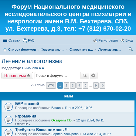
Форум Национального медицинского
исследовательского центра психиатрии и
неврологии имени В.М. Бехтерева, СПб,
ул. Бехтерева, д.3, тел: +7 (812) 670-02-20
Ссылки
FAQ
Регистрация
Вход
Список форумов
Форумы института
Спросите у доктора
Лечение алкоголизма
ои
Лечение алкоголизма
ск
Модератор:
Симонова А.А.
Новая тема
221 тема
1
2
3
4
5
…
9
Темы
БАР и запой
Последнее сообщение
Basun
«
11 янв 2026, 10:06
игромания
Последнее сообщение
Осадчий Г.В.
«
12 дек 2024, 09:11
Ответы:
7
Требуется Ваша помощь !!!
Последнее сообщение
Лариса Косырева
«
13 июл 2024, 01:57