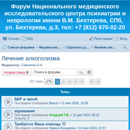
Форум Национального медицинского
исследовательского центра психиатрии и
неврологии имени В.М. Бехтерева, СПб,
ул. Бехтерева, д.3, тел: +7 (812) 670-02-20
Ссылки
FAQ
Регистрация
Вход
Список форумов
Форумы института
Спросите у доктора
Лечение алкоголизма
ои
Лечение алкоголизма
ск
Модератор:
Симонова А.А.
Новая тема
221 тема
1
2
3
4
5
…
9
Темы
БАР и запой
Последнее сообщение
Basun
«
11 янв 2026, 10:06
игромания
Последнее сообщение
Осадчий Г.В.
«
12 дек 2024, 09:11
Ответы:
7
Требуется Ваша помощь !!!
Последнее сообщение
Лариса Косырева
«
13 июл 2024, 01:57