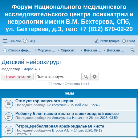
Форум Национального медицинского
исследовательского центра психиатрии и
неврологии имени В.М. Бехтерева, СПб,
ул. Бехтерева, д.3, тел: +7 (812) 670-02-20
Ссылки
FAQ
Регистрация
Вход
Список форумов
Форумы института
Спросите у доктора
Детский кабинет
Детский нейрохирург
ои
Детский нейрохирург
ск
Модератор:
Второв А.В.
Новая тема
22 темы • Страница
1
из
1
Темы
Стимулятор вагусного нерва
Последнее сообщение
косухина
«
15 май 2026, 15:45
Ребенку 6 лет нашли кисты в шишковидной железе
Последнее сообщение
Аввакумова Наталья
«
26 ноя 2025, 03:59
Ретроцеребеллярная арахноидальная киста
Последнее сообщение
Второв А.В.
«
14 дек 2020, 09:19
Ответы:
1