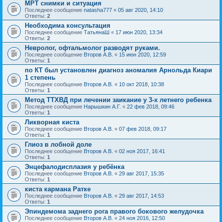
МРТ снимки и ситуация
Последнее сообщение
natasha777
«
05 авг 2020, 14:10
Ответы:
2
Необходима консультация
Последнее сообщение
ТатьянаШ
«
17 июн 2020, 13:34
Ответы:
2
Невролог, офтальмолог разводят руками.
Последнее сообщение
Второв А.В.
«
15 июн 2020, 12:59
Ответы:
1
по КТ был установлен диагноз аномалия Арнольда Киари
1 степень
Последнее сообщение
Второв А.В.
«
10 окт 2018, 10:38
Ответы:
1
Метод ТТХВД при лечении заикание у 3-х летнего ребенка
Последнее сообщение
Нарышкин А.Г.
«
22 фев 2018, 09:46
Ответы:
1
Ликворная киста
Последнее сообщение
Второв А.В.
«
07 фев 2018, 09:17
Ответы:
1
Глиоз в лобной доле
Последнее сообщение
Второв А.В.
«
02 ноя 2017, 16:41
Ответы:
1
Энцефалодисплазия у ребёнка
Последнее сообщение
Второв А.В.
«
29 авг 2017, 15:35
Ответы:
1
киста кармана Ратке
Последнее сообщение
Второв А.В.
«
29 авг 2017, 14:53
Ответы:
1
Эпиндемома заднего рога правого бокового желудочка
Последнее сообщение
Второв А.В.
«
24 ноя 2016, 12:50