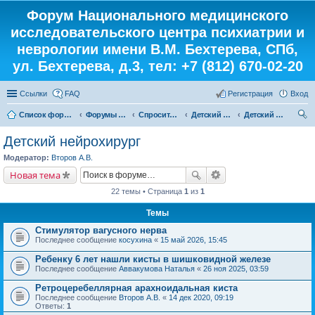
Форум Национального медицинского
исследовательского центра психиатрии и
неврологии имени В.М. Бехтерева, СПб,
ул. Бехтерева, д.3, тел: +7 (812) 670-02-20
Ссылки
FAQ
Регистрация
Вход
Список форумов
Форумы института
Спросите у доктора
Детский кабинет
Детский нейрохирург
ои
Детский нейрохирург
ск
Модератор:
Второв А.В.
Новая тема
22 темы • Страница
1
из
1
Темы
Стимулятор вагусного нерва
Последнее сообщение
косухина
«
15 май 2026, 15:45
Ребенку 6 лет нашли кисты в шишковидной железе
Последнее сообщение
Аввакумова Наталья
«
26 ноя 2025, 03:59
Ретроцеребеллярная арахноидальная киста
Последнее сообщение
Второв А.В.
«
14 дек 2020, 09:19
Ответы:
1