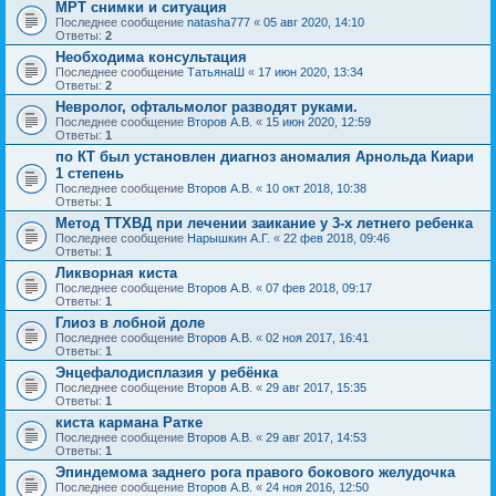
МРТ снимки и ситуация
Последнее сообщение
natasha777
«
05 авг 2020, 14:10
Ответы:
2
Необходима консультация
Последнее сообщение
ТатьянаШ
«
17 июн 2020, 13:34
Ответы:
2
Невролог, офтальмолог разводят руками.
Последнее сообщение
Второв А.В.
«
15 июн 2020, 12:59
Ответы:
1
по КТ был установлен диагноз аномалия Арнольда Киари
1 степень
Последнее сообщение
Второв А.В.
«
10 окт 2018, 10:38
Ответы:
1
Метод ТТХВД при лечении заикание у 3-х летнего ребенка
Последнее сообщение
Нарышкин А.Г.
«
22 фев 2018, 09:46
Ответы:
1
Ликворная киста
Последнее сообщение
Второв А.В.
«
07 фев 2018, 09:17
Ответы:
1
Глиоз в лобной доле
Последнее сообщение
Второв А.В.
«
02 ноя 2017, 16:41
Ответы:
1
Энцефалодисплазия у ребёнка
Последнее сообщение
Второв А.В.
«
29 авг 2017, 15:35
Ответы:
1
киста кармана Ратке
Последнее сообщение
Второв А.В.
«
29 авг 2017, 14:53
Ответы:
1
Эпиндемома заднего рога правого бокового желудочка
Последнее сообщение
Второв А.В.
«
24 ноя 2016, 12:50