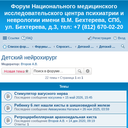
Форум Национального медицинского
исследовательского центра психиатрии и
неврологии имени В.М. Бехтерева, СПб,
ул. Бехтерева, д.3, тел: +7 (812) 670-02-20
Ссылки
FAQ
Регистрация
Вход
Список форумов
Форумы института
Спросите у доктора
Детский кабинет
Детский нейрохирург
ои
Детский нейрохирург
ск
Модератор:
Второв А.В.
Новая тема
22 темы • Страница
1
из
1
Темы
Стимулятор вагусного нерва
Последнее сообщение
косухина
«
15 май 2026, 15:45
Ребенку 6 лет нашли кисты в шишковидной железе
Последнее сообщение
Аввакумова Наталья
«
26 ноя 2025, 03:59
Ретроцеребеллярная арахноидальная киста
Последнее сообщение
Второв А.В.
«
14 дек 2020, 09:19
Ответы:
1