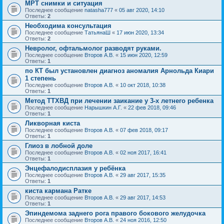
МРТ снимки и ситуация
Последнее сообщение
natasha777
«
05 авг 2020, 14:10
Ответы:
2
Необходима консультация
Последнее сообщение
ТатьянаШ
«
17 июн 2020, 13:34
Ответы:
2
Невролог, офтальмолог разводят руками.
Последнее сообщение
Второв А.В.
«
15 июн 2020, 12:59
Ответы:
1
по КТ был установлен диагноз аномалия Арнольда Киари
1 степень
Последнее сообщение
Второв А.В.
«
10 окт 2018, 10:38
Ответы:
1
Метод ТТХВД при лечении заикание у 3-х летнего ребенка
Последнее сообщение
Нарышкин А.Г.
«
22 фев 2018, 09:46
Ответы:
1
Ликворная киста
Последнее сообщение
Второв А.В.
«
07 фев 2018, 09:17
Ответы:
1
Глиоз в лобной доле
Последнее сообщение
Второв А.В.
«
02 ноя 2017, 16:41
Ответы:
1
Энцефалодисплазия у ребёнка
Последнее сообщение
Второв А.В.
«
29 авг 2017, 15:35
Ответы:
1
киста кармана Ратке
Последнее сообщение
Второв А.В.
«
29 авг 2017, 14:53
Ответы:
1
Эпиндемома заднего рога правого бокового желудочка
Последнее сообщение
Второв А.В.
«
24 ноя 2016, 12:50