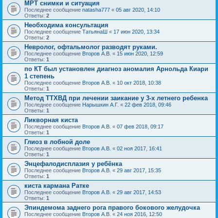
МРТ снимки и ситуация
Последнее сообщение
natasha777
«
05 авг 2020, 14:10
Ответы:
2
Необходима консультация
Последнее сообщение
ТатьянаШ
«
17 июн 2020, 13:34
Ответы:
2
Невролог, офтальмолог разводят руками.
Последнее сообщение
Второв А.В.
«
15 июн 2020, 12:59
Ответы:
1
по КТ был установлен диагноз аномалия Арнольда Киари
1 степень
Последнее сообщение
Второв А.В.
«
10 окт 2018, 10:38
Ответы:
1
Метод ТТХВД при лечении заикание у 3-х летнего ребенка
Последнее сообщение
Нарышкин А.Г.
«
22 фев 2018, 09:46
Ответы:
1
Ликворная киста
Последнее сообщение
Второв А.В.
«
07 фев 2018, 09:17
Ответы:
1
Глиоз в лобной доле
Последнее сообщение
Второв А.В.
«
02 ноя 2017, 16:41
Ответы:
1
Энцефалодисплазия у ребёнка
Последнее сообщение
Второв А.В.
«
29 авг 2017, 15:35
Ответы:
1
киста кармана Ратке
Последнее сообщение
Второв А.В.
«
29 авг 2017, 14:53
Ответы:
1
Эпиндемома заднего рога правого бокового желудочка
Последнее сообщение
Второв А.В.
«
24 ноя 2016, 12:50