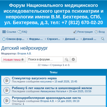
Форум Национального медицинского
исследовательского центра психиатрии и
неврологии имени В.М. Бехтерева, СПб,
ул. Бехтерева, д.3, тел: +7 (812) 670-02-20
Ссылки
FAQ
Регистрация
Вход
Список форумов
Форумы института
Спросите у доктора
Детский кабинет
Детский нейрохирург
ои
Детский нейрохирург
ск
Модератор:
Второв А.В.
Новая тема
22 темы • Страница
1
из
1
Темы
Стимулятор вагусного нерва
Последнее сообщение
косухина
«
15 май 2026, 15:45
Ребенку 6 лет нашли кисты в шишковидной железе
Последнее сообщение
Аввакумова Наталья
«
26 ноя 2025, 03:59
Ретроцеребеллярная арахноидальная киста
Последнее сообщение
Второв А.В.
«
14 дек 2020, 09:19
Ответы:
1