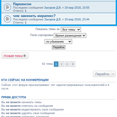
Паркинсон
Последнее сообщение
Захаров Д.В.
«
19 мар 2018, 23:55
Ответы:
1
чем заменить мирапекс?
Последнее сообщение
Захаров Д.В.
«
19 мар 2018, 23:44
Ответы:
1
Показать темы за:
Поле сортировки
Новая тема
62 темы
1
2
3
Перейти
КТО СЕЙЧАС НА КОНФЕРЕНЦИИ
Сейчас этот форум просматривают: нет зарегистрированных пользователей и 4
гостя
ПРАВА ДОСТУПА
Вы
не можете
начинать темы
Вы
не можете
отвечать на сообщения
Вы
не можете
редактировать свои сообщения
Вы
не можете
удалять свои сообщения
Вы
не можете
добавлять вложения