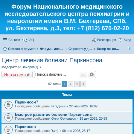
Форум Национального медицинского
исследовательского центра психиатрии и
неврологии имени В.М. Бехтерева, СПб,
ул. Бехтерева, д.3, тел: +7 (812) 670-02-20
Ссылки
FAQ
Регистрация
Вход
Список форумов
Форумы института
Спросите у доктора
Центр лечения болезни Паркинсона
ои
Центр лечения болезни Паркинсона
ск
Модератор:
Захаров Д.В.
Новая тема
62 темы
1
2
3
Темы
Паркинсон?
Последнее сообщение
КатяДима
«
22 мар 2026, 16:02
Быстрое развитие болезни Паркинсона
Последнее сообщение
Юлия Орловаюс
«
15 дек 2025, 20:58
Паркинсон
Последнее сообщение
Ram)
«
08 сен 2025, 23:17