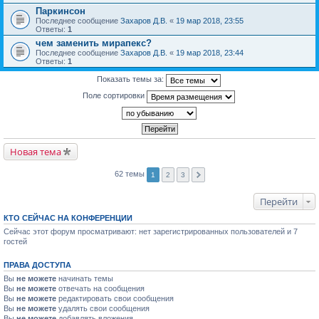
Паркинсон
Последнее сообщение
Захаров Д.В.
«
19 мар 2018, 23:55
Ответы:
1
чем заменить мирапекс?
Последнее сообщение
Захаров Д.В.
«
19 мар 2018, 23:44
Ответы:
1
Показать темы за:
Поле сортировки
Новая тема
62 темы
1
2
3
Перейти
КТО СЕЙЧАС НА КОНФЕРЕНЦИИ
Сейчас этот форум просматривают: нет зарегистрированных пользователей и 7
гостей
ПРАВА ДОСТУПА
Вы
не можете
начинать темы
Вы
не можете
отвечать на сообщения
Вы
не можете
редактировать свои сообщения
Вы
не можете
удалять свои сообщения
Вы
не можете
добавлять вложения