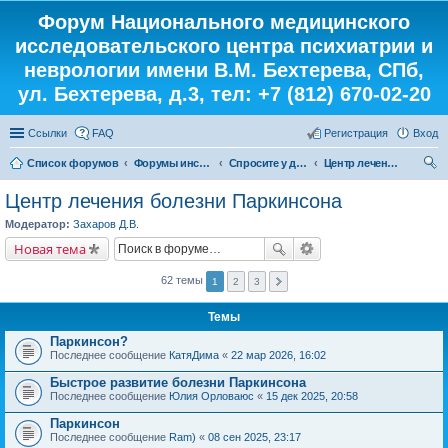
Форум Национального медицинского
исследовательского центра психиатрии и
неврологии имени В.М. Бехтерева, СПб,
ул. Бехтерева, д.3, тел: +7 (812) 670-02-20
Ссылки
FAQ
Регистрация
Вход
Список форумов
Форумы института
Спросите у доктора
Центр лечения болезни Паркинсона
ои
Центр лечения болезни Паркинсона
ск
Модератор:
Захаров Д.В.
Новая тема
62 темы
1
2
3
Темы
Паркинсон?
Последнее сообщение
КатяДима
«
22 мар 2026, 16:02
Быстрое развитие болезни Паркинсона
Последнее сообщение
Юлия Орловаюс
«
15 дек 2025, 20:58
Паркинсон
Последнее сообщение
Ram)
«
08 сен 2025, 23:17