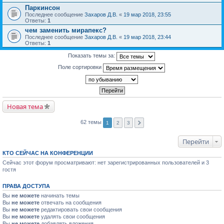
Паркинсон
Последнее сообщение
Захаров Д.В.
«
19 мар 2018, 23:55
Ответы:
1
чем заменить мирапекс?
Последнее сообщение
Захаров Д.В.
«
19 мар 2018, 23:44
Ответы:
1
Показать темы за:
Поле сортировки
Новая тема
62 темы
1
2
3
Перейти
КТО СЕЙЧАС НА КОНФЕРЕНЦИИ
Сейчас этот форум просматривают: нет зарегистрированных пользователей и 3
гостя
ПРАВА ДОСТУПА
Вы
не можете
начинать темы
Вы
не можете
отвечать на сообщения
Вы
не можете
редактировать свои сообщения
Вы
не можете
удалять свои сообщения
Вы
не можете
добавлять вложения