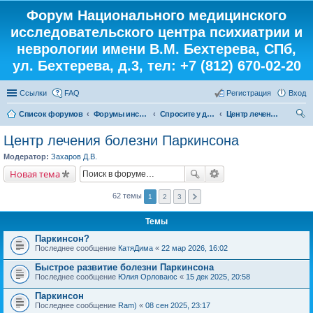
Форум Национального медицинского
исследовательского центра психиатрии и
неврологии имени В.М. Бехтерева, СПб,
ул. Бехтерева, д.3, тел: +7 (812) 670-02-20
Ссылки
FAQ
Регистрация
Вход
Список форумов
Форумы института
Спросите у доктора
Центр лечения болезни Паркинсона
ои
Центр лечения болезни Паркинсона
ск
Модератор:
Захаров Д.В.
Новая тема
62 темы
1
2
3
Темы
Паркинсон?
Последнее сообщение
КатяДима
«
22 мар 2026, 16:02
Быстрое развитие болезни Паркинсона
Последнее сообщение
Юлия Орловаюс
«
15 дек 2025, 20:58
Паркинсон
Последнее сообщение
Ram)
«
08 сен 2025, 23:17