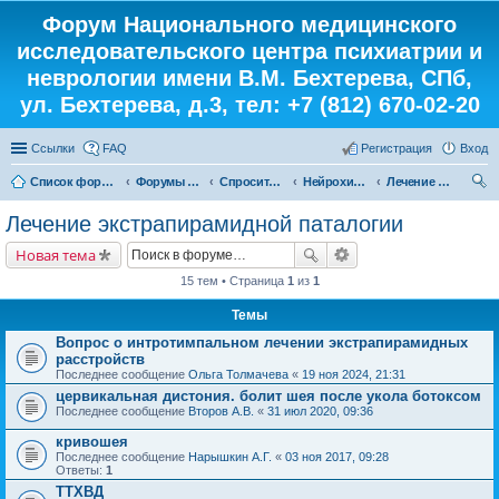
Форум Национального медицинского
исследовательского центра психиатрии и
неврологии имени В.М. Бехтерева, СПб,
ул. Бехтерева, д.3, тел: +7 (812) 670-02-20
Ссылки
FAQ
Регистрация
Вход
Список форумов
Форумы института
Спросите у доктора
Нейрохирург
Лечение экстрапирамидной паталогии
ои
Лечение экстрапирамидной паталогии
ск
Новая тема
15 тем • Страница
1
из
1
Темы
Вопрос о интротимпальном лечении экстрапирамидных
расстройств
Последнее сообщение
Ольга Толмачева
«
19 ноя 2024, 21:31
цервикальная дистония. болит шея после укола ботоксом
Последнее сообщение
Второв А.В.
«
31 июл 2020, 09:36
кривошея
Последнее сообщение
Нарышкин А.Г.
«
03 ноя 2017, 09:28
Ответы:
1
ТТХВД