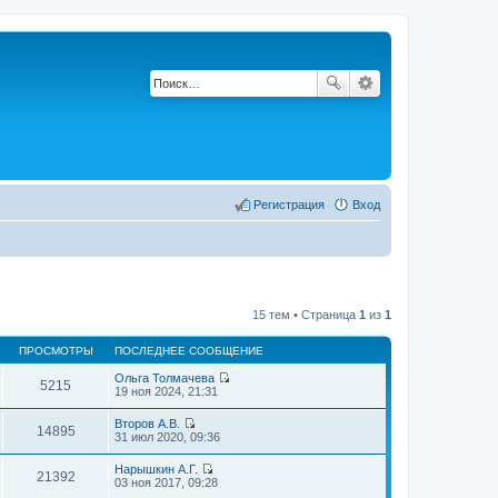
Регистрация
Вход
15 тем • Страница
1
из
1
ПРОСМОТРЫ
ПОСЛЕДНЕЕ СООБЩЕНИЕ
Ольга Толмачева
5215
П
19 ноя 2024, 21:31
е
р
Второв А.В.
е
14895
П
31 июл 2020, 09:36
й
е
т
р
Нарышкин А.Г.
и
е
21392
П
03 ноя 2017, 09:28
к
й
е
п