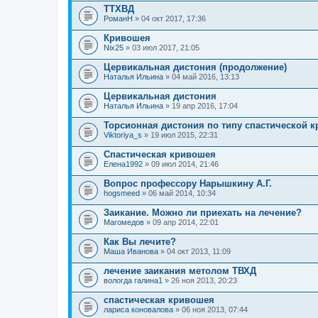
ТТХВД
РоманН
» 04 окт 2017, 17:36
Кривошея
Nix25
» 03 июл 2017, 21:05
Цервикальная дистония (продолжение)
Наталья Ильина
» 04 май 2016, 13:13
Цервикальная дистония
Наталья Ильина
» 19 апр 2016, 17:04
Торсионная дистония по типу спастической 
Viktoriya_s
» 19 июл 2015, 22:31
Спастическая кривошея
Елена1992
» 09 июл 2014, 21:46
Вопрос профессору Нарышкину А.Г.
hogsmeed
» 06 май 2014, 10:34
Заикание. Можно ли приехать на лечение?
Магомедов
» 09 апр 2014, 22:01
Как Вы лечите?
Маша Иванова
» 04 окт 2013, 11:09
лечение заикания метолом ТВХД
вологда галина1
» 26 ноя 2013, 20:23
спастическая кривошея
лариса коновалова
» 06 ноя 2013, 07:44