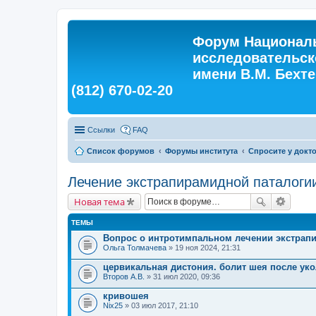
Форум Националь
исследовательск
имени В.М. Бехтер
(812) 670-02-20
Ссылки
FAQ
Список форумов
Форумы института
Спросите у докт
Лечение экстрапирамидной паталоги
Новая тема
ТЕМЫ
Вопрос о интротимпальном лечении экстрап
Ольга Толмачева
» 19 ноя 2024, 21:31
цервикальная дистония. болит шея после ук
Второв А.В.
» 31 июл 2020, 09:36
кривошея
Nix25
» 03 июл 2017, 21:10