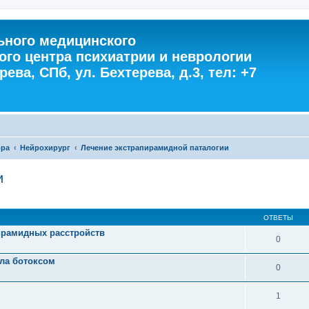
ного медицинского
ого центра психиатрии и неврологии
ева, СПб, ул. Бехтерева, д.3, тел: +7
ора
Нейрохирург
Лечение экстрапирамидной паталогии
и
ОТВЕТЫ
ирамидных расстройств
0
ола ботоксом
0
1