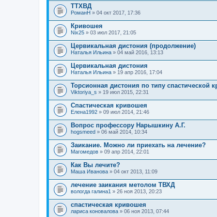
ТТХВД
РоманН
» 04 окт 2017, 17:36
Кривошея
Nix25
» 03 июл 2017, 21:05
Цервикальная дистония (продолжение)
Наталья Ильина
» 04 май 2016, 13:13
Цервикальная дистония
Наталья Ильина
» 19 апр 2016, 17:04
Торсионная дистония по типу спастической 
Viktoriya_s
» 19 июл 2015, 22:31
Спастическая кривошея
Елена1992
» 09 июл 2014, 21:46
Вопрос профессору Нарышкину А.Г.
hogsmeed
» 06 май 2014, 10:34
Заикание. Можно ли приехать на лечение?
Магомедов
» 09 апр 2014, 22:01
Как Вы лечите?
Маша Иванова
» 04 окт 2013, 11:09
лечение заикания метолом ТВХД
вологда галина1
» 26 ноя 2013, 20:23
спастическая кривошея
лариса коновалова
» 06 ноя 2013, 07:44