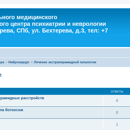
ного медицинского
ого центра психиатрии и неврологии
ева, СПб, ул. Бехтерева, д.3, тел: +7
ора
Нейрохирург
Лечение экстрапирамидной паталогии
и
ОТВЕТЫ
ирамидных расстройств
0
ола ботоксом
0
1