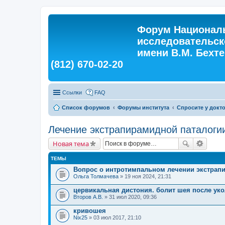
Форум Националь
исследовательск
имени В.М. Бехтер
(812) 670-02-20
Ссылки
FAQ
Список форумов
Форумы института
Спросите у докт
Лечение экстрапирамидной паталоги
Новая тема
ТЕМЫ
Вопрос о интротимпальном лечении экстрап
Ольга Толмачева
» 19 ноя 2024, 21:31
цервикальная дистония. болит шея после ук
Второв А.В.
» 31 июл 2020, 09:36
кривошея
Nix25
» 03 июл 2017, 21:10