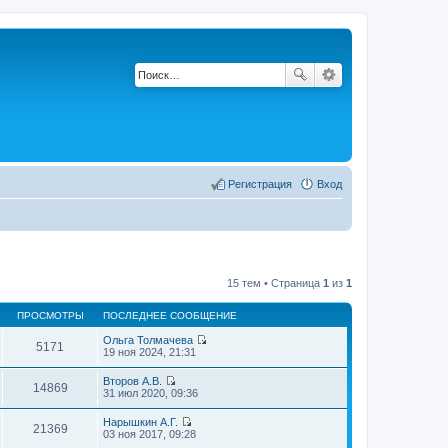
Регистрация
Вход
15 тем • Страница
1
из
1
ПРОСМОТРЫ
ПОСЛЕДНЕЕ СООБЩЕНИЕ
Ольга Толмачева
5171
П
19 ноя 2024, 21:31
е
р
Второв А.В.
е
14869
П
31 июл 2020, 09:36
й
е
т
р
Нарышкин А.Г.
и
е
21369
П
03 ноя 2017, 09:28
к
й
е
п