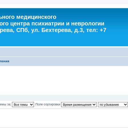
ного медицинского
ого центра психиатрии и неврологии
ева, СПб, ул. Бехтерева, д.3, тел: +7
ления
темы за:
Поле сортировки