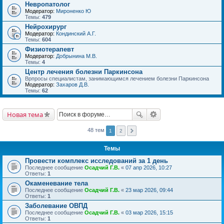
Невропатолог
Модератор:
Мироненко Ю
Темы:
479
Нейрохирург
Модератор:
Кондинский А.Г.
Темы:
604
Физиотерапевт
Модератор:
Добрынина М.В.
Темы:
4
Центр лечения болезни Паркинсона
Врпросы специалистам, занимающимся лечением болезни Паркинсона
Модератор:
Захаров Д.В.
Темы:
62
Новая тема
48 тем
1
2
Темы
Провести комплекс исследований за 1 день
Последнее сообщение
Осадчий Г.В.
«
07 апр 2026, 10:27
Ответы:
1
Окаменевание тела
Последнее сообщение
Осадчий Г.В.
«
23 мар 2026, 09:44
Ответы:
1
Заболевание ОВПД
Последнее сообщение
Осадчий Г.В.
«
03 мар 2026, 15:15
Ответы:
1