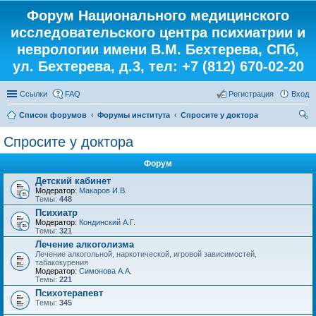
Форум Национального медицинского
исследовательского центра психиатрии и
неврологии имени В.М. Бехтерева, СПб,
ул. Бехтерева, д.3, тел: +7 (812) 670-02-20
Ссылки
FAQ
Регистрация
Вход
Список форумов
Форумы института
Спросите у доктора
ои
Спросите у доктора
ск
Форум
Детский кабинет
Модератор:
Макаров И.В.
Темы:
448
Психиатр
Модератор:
Кондинский А.Г.
Темы:
321
Лечение алкоголизма
Лечение алкогольной, наркотической, игровой зависимостей,
табакокурения
Модератор:
Симонова А.А.
Темы:
221
Психотерапевт
Темы:
345