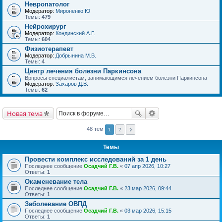
Невропатолог
Модератор:
Мироненко Ю
Темы:
479
Нейрохирург
Модератор:
Кондинский А.Г.
Темы:
604
Физиотерапевт
Модератор:
Добрынина М.В.
Темы:
4
Центр лечения болезни Паркинсона
Врпросы специалистам, занимающимся лечением болезни Паркинсона
Модератор:
Захаров Д.В.
Темы:
62
Новая тема
48 тем
1
2
Темы
Провести комплекс исследований за 1 день
Последнее сообщение
Осадчий Г.В.
«
07 апр 2026, 10:27
Ответы:
1
Окаменевание тела
Последнее сообщение
Осадчий Г.В.
«
23 мар 2026, 09:44
Ответы:
1
Заболевание ОВПД
Последнее сообщение
Осадчий Г.В.
«
03 мар 2026, 15:15
Ответы:
1