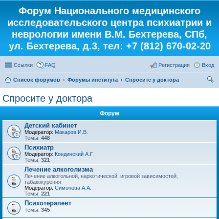
Форум Национального медицинского
исследовательского центра психиатрии и
неврологии имени В.М. Бехтерева, СПб,
ул. Бехтерева, д.3, тел: +7 (812) 670-02-20
Ссылки
FAQ
Регистрация
Вход
Список форумов
Форумы института
Спросите у доктора
ои
Спросите у доктора
ск
Форум
Детский кабинет
Модератор:
Макаров И.В.
Темы:
448
Психиатр
Модератор:
Кондинский А.Г.
Темы:
321
Лечение алкоголизма
Лечение алкогольной, наркотической, игровой зависимостей,
табакокурения
Модератор:
Симонова А.А.
Темы:
221
Психотерапевт
Темы:
345