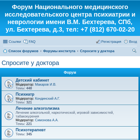
Форум Национального медицинского
исследовательского центра психиатрии и
неврологии имени В.М. Бехтерева, СПб,
ул. Бехтерева, д.3, тел: +7 (812) 670-02-20
Ссылки
FAQ
Регистрация
Вход
Список форумов
Форумы института
Спросите у доктора
ои
Спросите у доктора
ск
Форум
Детский кабинет
Модератор:
Макаров И.В.
Темы:
448
Психиатр
Модератор:
Кондинский А.Г.
Темы:
321
Лечение алкоголизма
Лечение алкогольной, наркотической, игровой зависимостей,
табакокурения
Модератор:
Симонова А.А.
Темы:
221
Психотерапевт
Темы:
345