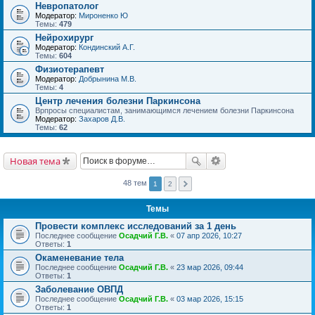
Невропатолог
Модератор:
Мироненко Ю
Темы:
479
Нейрохирург
Модератор:
Кондинский А.Г.
Темы:
604
Физиотерапевт
Модератор:
Добрынина М.В.
Темы:
4
Центр лечения болезни Паркинсона
Врпросы специалистам, занимающимся лечением болезни Паркинсона
Модератор:
Захаров Д.В.
Темы:
62
Новая тема
48 тем
1
2
Темы
Провести комплекс исследований за 1 день
Последнее сообщение
Осадчий Г.В.
«
07 апр 2026, 10:27
Ответы:
1
Окаменевание тела
Последнее сообщение
Осадчий Г.В.
«
23 мар 2026, 09:44
Ответы:
1
Заболевание ОВПД
Последнее сообщение
Осадчий Г.В.
«
03 мар 2026, 15:15
Ответы:
1