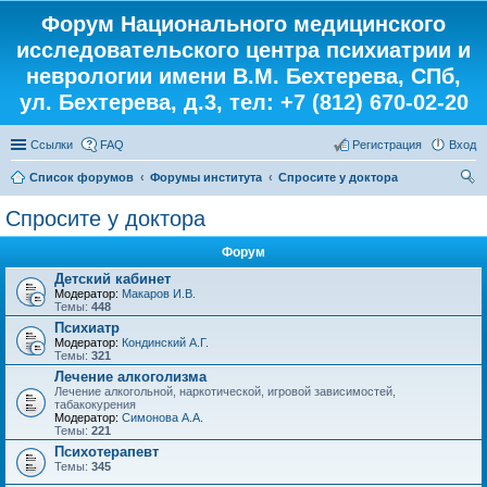
Форум Национального медицинского
исследовательского центра психиатрии и
неврологии имени В.М. Бехтерева, СПб,
ул. Бехтерева, д.3, тел: +7 (812) 670-02-20
Ссылки
FAQ
Регистрация
Вход
Список форумов
Форумы института
Спросите у доктора
ои
Спросите у доктора
ск
Форум
Детский кабинет
Модератор:
Макаров И.В.
Темы:
448
Психиатр
Модератор:
Кондинский А.Г.
Темы:
321
Лечение алкоголизма
Лечение алкогольной, наркотической, игровой зависимостей,
табакокурения
Модератор:
Симонова А.А.
Темы:
221
Психотерапевт
Темы:
345