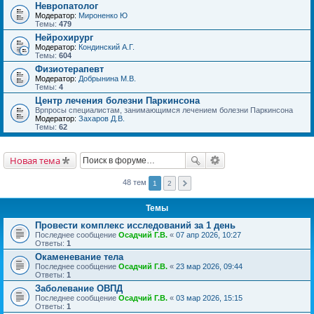
Невропатолог
Модератор:
Мироненко Ю
Темы:
479
Нейрохирург
Модератор:
Кондинский А.Г.
Темы:
604
Физиотерапевт
Модератор:
Добрынина М.В.
Темы:
4
Центр лечения болезни Паркинсона
Врпросы специалистам, занимающимся лечением болезни Паркинсона
Модератор:
Захаров Д.В.
Темы:
62
Новая тема
48 тем
1
2
Темы
Провести комплекс исследований за 1 день
Последнее сообщение
Осадчий Г.В.
«
07 апр 2026, 10:27
Ответы:
1
Окаменевание тела
Последнее сообщение
Осадчий Г.В.
«
23 мар 2026, 09:44
Ответы:
1
Заболевание ОВПД
Последнее сообщение
Осадчий Г.В.
«
03 мар 2026, 15:15
Ответы:
1