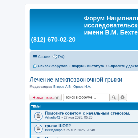
Форум Националь
исследовательск
имени В.М. Бехтер
(812) 670-02-20
Ссылки
FAQ
Список форумов
Форумы института
Спросите у докт
Лечение межпозвоночной грыжи
Модераторы:
Второв А.В.
,
Орлов И.А.
Новая тема
ТЕМЫ
Помогите советом с начальным стенозом.
Arkadiy42
» 27 ноя 2025, 05:25
грыжа ШОП?
Всемдобра
» 25 янв 2025, 20:48