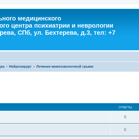
ного медицинского
ого центра психиатрии и неврологии
ева, СПб, ул. Бехтерева, д.3, тел: +7
ора
Нейрохирург
Лечение межпозвоночной грыжи
ОТВЕТЫ
0
0