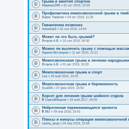
Грыжа и занятия спортом
Марина1995
» 01 окт 2019, 22:06
Профилактика межпозвоночной грыжи в тяжё
Борис Терёхин
» 04 окт 2019, 11:26
Гемангиома позвонка
AntoninaS
» 16 сен 2019, 14:54
Может ли это быть грыжей?
Второв А.В.
» 16 сен 2019, 09:30
Можно ли вылечить грыжу с помощью масса
Карина Ветлицкая
» 11 авг 2019, 12:21
Межпозвонковая грыжа и лечение народным
Второв А.В.
» 01 авг 2019, 10:20
Межпозвоночная грыжа и спорт
Lea
» 28 май 2015, 10:43
Межпозвоночная грыжа и беременность
Eva505
» 07 фев 2019, 16:50
Корсет для лечения грыжи шейного отдела
СергейИванов
» 29 май 2017, 09:09
В
л
Нейрогенная перемежающаяся хромота
о
IBU
» 09 апр 2018, 18:42
ж
В
е
л
Плюсы и минусы операции межпозвоночной 
н
о
sasha_asup
и
» 04 апр 2018, 10:58
ж
я
е