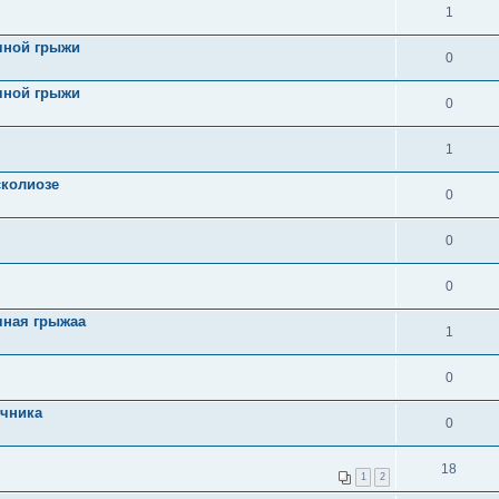
1
чной грыжи
0
чной грыжи
0
1
сколиозе
0
0
0
чная грыжаа
1
0
очника
0
18
1
2