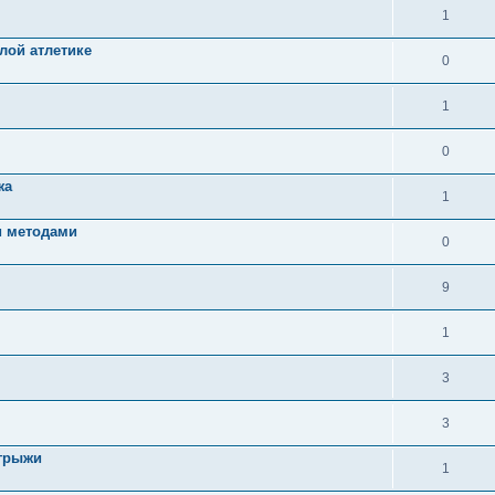
1
лой атлетике
0
1
0
жа
1
и методами
0
9
1
3
3
грыжи
1