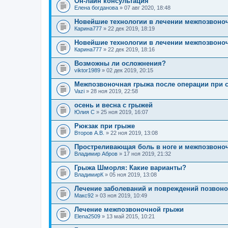
Он-лайн консультация
Елена богданова
» 07 авг 2020, 18:48
Новейшие технологии в лечении межпозвоно
Карина777
» 22 дек 2019, 18:19
Новейшие технологии в лечении межпозвоно
Карина777
» 22 дек 2019, 18:16
Возможны ли осложнения?
viktor1989
» 02 дек 2019, 20:15
Межпозвоночная грыжа после операции при 
Vazi
» 28 ноя 2019, 22:58
осень и весна с грыжей
Юлия С
» 25 ноя 2019, 16:07
Рюкзак при грыже
Второв А.В.
» 22 ноя 2019, 13:08
Простреливающая боль в ноге и межпозвоно
Владимир Абров
» 17 ноя 2019, 21:32
Грыжа Шморля: Какие варианты?
ВладимирК
» 05 ноя 2019, 13:08
Лечение заболеваний и повреждений позвон
Макс92
» 03 ноя 2019, 10:49
Лечение межпозвоночной грыжи
Elena2509
» 13 май 2015, 10:21