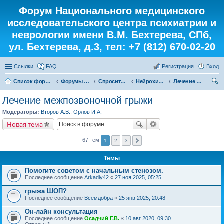
Форум Национального медицинского
исследовательского центра психиатрии и
неврологии имени В.М. Бехтерева, СПб,
ул. Бехтерева, д.3, тел: +7 (812) 670-02-20
Ссылки
FAQ
Регистрация
Вход
Список форумов
Форумы института
Спросите у доктора
Нейрохирург
Лечение межпозвоночной грыжи
ои
Лечение межпозвоночной грыжи
ск
Модераторы:
Второв А.В.
,
Орлов И.А.
Новая тема
67 тем
1
2
3
Темы
Помогите советом с начальным стенозом.
Последнее сообщение
Arkadiy42
«
27 ноя 2025, 05:25
грыжа ШОП?
Последнее сообщение
Всемдобра
«
25 янв 2025, 20:48
Он-лайн консультация
Последнее сообщение
Осадчий Г.В.
«
10 авг 2020, 09:30