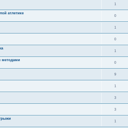
1
лой атлетике
0
1
0
жа
1
и методами
0
9
1
3
3
грыжи
1