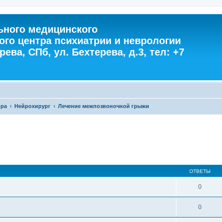
ного медицинского
ого центра психиатрии и неврологии
ева, СПб, ул. Бехтерева, д.3, тел: +7
ора
Нейрохирург
Лечение межпозвоночной грыжи
ОТВЕТЫ
0
0