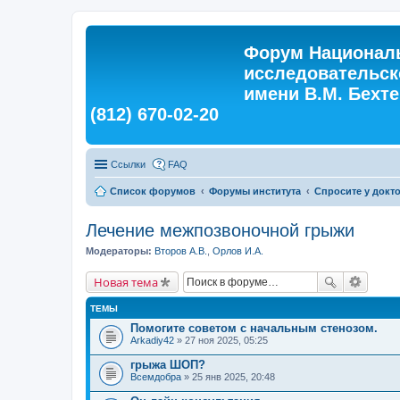
Форум Националь
исследовательск
имени В.М. Бехтер
(812) 670-02-20
Ссылки
FAQ
Список форумов
Форумы института
Спросите у докт
Лечение межпозвоночной грыжи
Модераторы:
Второв А.В.
,
Орлов И.А.
Новая тема
ТЕМЫ
Помогите советом с начальным стенозом.
Arkadiy42
» 27 ноя 2025, 05:25
грыжа ШОП?
Всемдобра
» 25 янв 2025, 20:48