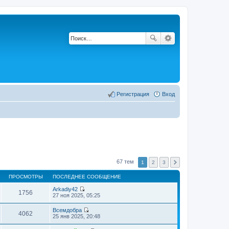
Регистрация
Вход
67 тем
1
2
3
ПРОСМОТРЫ
ПОСЛЕДНЕЕ СООБЩЕНИЕ
Arkadiy42
1756
П
27 ноя 2025, 05:25
е
р
Всемдобра
е
4062
П
25 янв 2025, 20:48
й
е
т
р