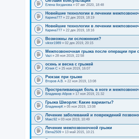
Он-лайн консультация
Елена богданова
» 07 авг 2020, 18:48
Новейшие технологии в лечении межпозвоно
Карина777
» 22 дек 2019, 18:19
Новейшие технологии в лечении межпозвоно
Карина777
» 22 дек 2019, 18:16
Возможны ли осложнения?
viktor1989
» 02 дек 2019, 20:15
Межпозвоночная грыжа после операции при 
Vazi
» 28 ноя 2019, 22:58
осень и весна с грыжей
Юлия С
» 25 ноя 2019, 16:07
Рюкзак при грыже
Второв А.В.
» 22 ноя 2019, 13:08
Простреливающая боль в ноге и межпозвоно
Владимир Абров
» 17 ноя 2019, 21:32
Грыжа Шморля: Какие варианты?
ВладимирК
» 05 ноя 2019, 13:08
Лечение заболеваний и повреждений позвон
Макс92
» 03 ноя 2019, 10:49
Лечение межпозвоночной грыжи
Elena2509
» 13 май 2015, 10:21