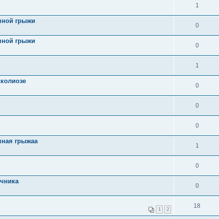
1
чной грыжи
0
чной грыжи
0
1
сколиозе
0
0
0
чная грыжаа
1
0
очника
0
18
1
2