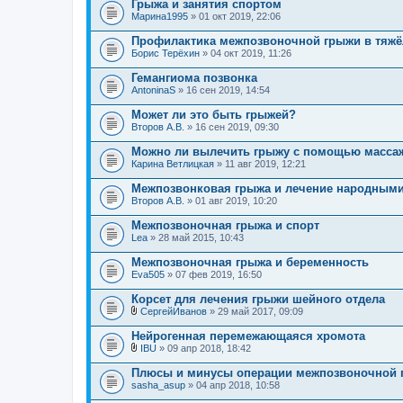
Грыжа и занятия спортом
Марина1995
» 01 окт 2019, 22:06
Профилактика межпозвоночной грыжи в тяжё
Борис Терёхин
» 04 окт 2019, 11:26
Гемангиома позвонка
AntoninaS
» 16 сен 2019, 14:54
Может ли это быть грыжей?
Второв А.В.
» 16 сен 2019, 09:30
Можно ли вылечить грыжу с помощью масса
Карина Ветлицкая
» 11 авг 2019, 12:21
Межпозвонковая грыжа и лечение народным
Второв А.В.
» 01 авг 2019, 10:20
Межпозвоночная грыжа и спорт
Lea
» 28 май 2015, 10:43
Межпозвоночная грыжа и беременность
Eva505
» 07 фев 2019, 16:50
Корсет для лечения грыжи шейного отдела
СергейИванов
» 29 май 2017, 09:09
В
л
Нейрогенная перемежающаяся хромота
о
IBU
» 09 апр 2018, 18:42
ж
В
е
л
Плюсы и минусы операции межпозвоночной 
н
о
sasha_asup
и
» 04 апр 2018, 10:58
ж
я
е