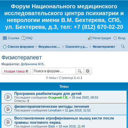
Форум Национального медицинского
исследовательского центра психиатрии и
неврологии имени В.М. Бехтерева, СПб,
ул. Бехтерева, д.3, тел: +7 (812) 670-02-20
Ссылки
FAQ
Регистрация
Вход
Список форумов
Форумы института
Спросите у доктора
Физиотерапевт
ои
Физиотерапевт
ск
Модератор:
Добрынина М.В.
Новая тема
4 темы • Страница
1
из
1
Темы
Программа реабилитации для детей
Последнее сообщение
Осадчий Г.В.
«
28 янв 2020, 08:53
Ответы:
3
физиотерапевтические методы лечения
Последнее сообщение
LenaKam
«
11 дек 2018, 11:52
Восстановление атрофированных мышц кисти после
травмы локтевого нерва.
Последнее сообщение
Batis
«
19 ноя 2018, 11:49