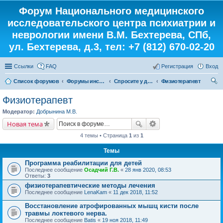
Форум Национального медицинского
исследовательского центра психиатрии и
неврологии имени В.М. Бехтерева, СПб,
ул. Бехтерева, д.3, тел: +7 (812) 670-02-20
Ссылки
FAQ
Регистрация
Вход
Список форумов
Форумы института
Спросите у доктора
Физиотерапевт
ои
Физиотерапевт
ск
Модератор:
Добрынина М.В.
Новая тема
4 темы • Страница
1
из
1
Темы
Программа реабилитации для детей
Последнее сообщение
Осадчий Г.В.
«
28 янв 2020, 08:53
Ответы:
3
физиотерапевтические методы лечения
Последнее сообщение
LenaKam
«
11 дек 2018, 11:52
Восстановление атрофированных мышц кисти после
травмы локтевого нерва.
Последнее сообщение
Batis
«
19 ноя 2018, 11:49