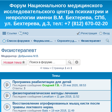
Форум Национального медицинского
исследовательского центра психиатрии и
неврологии имени В.М. Бехтерева, СПб,
ул. Бехтерева, д.3, тел: +7 (812) 670-02-20
Ссылки
FAQ
Регистрация
Вход
Список форумов
Форумы института
Спросите у доктора
Физиотерапевт
ои
Физиотерапевт
ск
Модератор:
Добрынина М.В.
Новая тема
4 темы • Страница
1
из
1
Темы
Программа реабилитации для детей
Последнее сообщение
Осадчий Г.В.
«
28 янв 2020, 08:53
Ответы:
3
физиотерапевтические методы лечения
Последнее сообщение
LenaKam
«
11 дек 2018, 11:52
Восстановление атрофированных мышц кисти после
травмы локтевого нерва.
Последнее сообщение
Batis
«
19 ноя 2018, 11:49