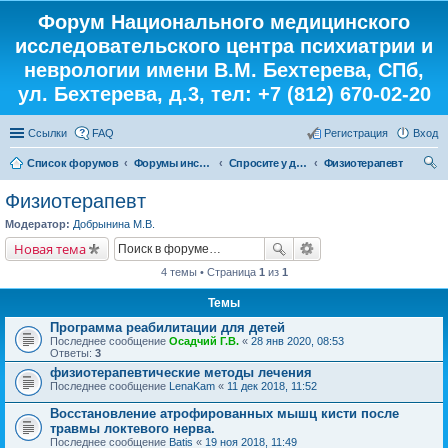
Форум Национального медицинского
исследовательского центра психиатрии и
неврологии имени В.М. Бехтерева, СПб,
ул. Бехтерева, д.3, тел: +7 (812) 670-02-20
Ссылки
FAQ
Регистрация
Вход
Список форумов
Форумы института
Спросите у доктора
Физиотерапевт
ои
Физиотерапевт
ск
Модератор:
Добрынина М.В.
Новая тема
4 темы • Страница
1
из
1
Темы
Программа реабилитации для детей
Последнее сообщение
Осадчий Г.В.
«
28 янв 2020, 08:53
Ответы:
3
физиотерапевтические методы лечения
Последнее сообщение
LenaKam
«
11 дек 2018, 11:52
Восстановление атрофированных мышц кисти после
травмы локтевого нерва.
Последнее сообщение
Batis
«
19 ноя 2018, 11:49