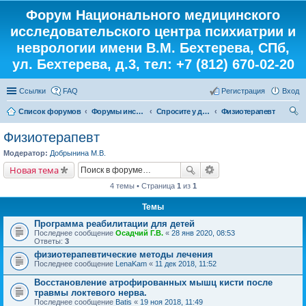
Форум Национального медицинского
исследовательского центра психиатрии и
неврологии имени В.М. Бехтерева, СПб,
ул. Бехтерева, д.3, тел: +7 (812) 670-02-20
Ссылки
FAQ
Регистрация
Вход
Список форумов
Форумы института
Спросите у доктора
Физиотерапевт
ои
Физиотерапевт
ск
Модератор:
Добрынина М.В.
Новая тема
4 темы • Страница
1
из
1
Темы
Программа реабилитации для детей
Последнее сообщение
Осадчий Г.В.
«
28 янв 2020, 08:53
Ответы:
3
физиотерапевтические методы лечения
Последнее сообщение
LenaKam
«
11 дек 2018, 11:52
Восстановление атрофированных мышц кисти после
травмы локтевого нерва.
Последнее сообщение
Batis
«
19 ноя 2018, 11:49