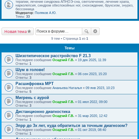
терапии, лечение синдрома АПНОЭ-сна, светолечение, лечение храпа,
нарколепсия, синдром обеспокойных ног, снохождение, бруксизм, энурез,
бессонница
Модератор:
Поляков А.Ю.
Темы:
33
Новая тема
9 тем • Страница
1
из
1
Темы
Шизотипическое расстройство F 21.3
Последнее сообщение
Осадчий Г.В.
«
19 дек 2025, 11:39
Ответы:
1
Шум в голове!
Последнее сообщение
Осадчий Г.В.
«
06 сен 2023, 15:20
Ответы:
3
Расшифровка МРТ
Последнее сообщение
Ананьева Наталья
«
09 янв 2023, 10:23
Ответы:
5
Мигрень с аурой
Последнее сообщение
Осадчий Г.В.
«
01 июл 2022, 09:00
Ответы:
3
Дистанционно диагностика
Последнее сообщение
Осадчий Г.В.
«
31 мар 2020, 12:42
Ответы:
1
Зпрр до 3х лет, куда обратиться за точным диагнозом?
Последнее сообщение
Осадчий Г.В.
«
01 окт 2019, 08:40
Ответы:
1