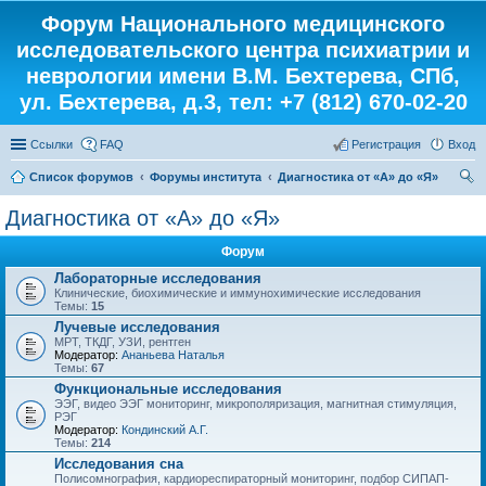
Форум Национального медицинского
исследовательского центра психиатрии и
неврологии имени В.М. Бехтерева, СПб,
ул. Бехтерева, д.3, тел: +7 (812) 670-02-20
Ссылки
FAQ
Регистрация
Вход
Список форумов
Форумы института
Диагностика от «А» до «Я»
ои
Диагностика от «А» до «Я»
ск
Форум
Лабораторные исследования
Клинические, биохимические и иммунохимические исследования
Темы:
15
Лучевые исследования
МРТ, ТКДГ, УЗИ, рентген
Модератор:
Ананьева Наталья
Темы:
67
Функциональные исследования
ЭЭГ, видео ЭЭГ мониторинг, микрополяризация, магнитная стимуляция,
РЭГ
Модератор:
Кондинский А.Г.
Темы:
214
Исследования сна
Полисомнография, кардиореспираторный мониторинг, подбор СИПАП-