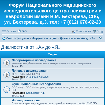
Форум Национального медицинского
исследовательского центра психиатрии и
неврологии имени В.М. Бехтерева, СПб,
ул. Бехтерева, д.3, тел: +7 (812) 670-02-20
Ссылки
FAQ
Регистрация
Вход
Список форумов
Форумы института
Диагностика от «А» до «Я»
ои
Диагностика от «А» до «Я»
ск
Форум
Лабораторные исследования
Клинические, биохимические и иммунохимические исследования
Темы:
15
Лучевые исследования
МРТ, ТКДГ, УЗИ, рентген
Модератор:
Ананьева Наталья
Темы:
67
Функциональные исследования
ЭЭГ, видео ЭЭГ мониторинг, микрополяризация, магнитная стимуляция,
РЭГ
Модератор:
Кондинский А.Г.
Темы:
214
Исследования сна
Полисомнография, кардиореспираторный мониторинг, подбор СИПАП-