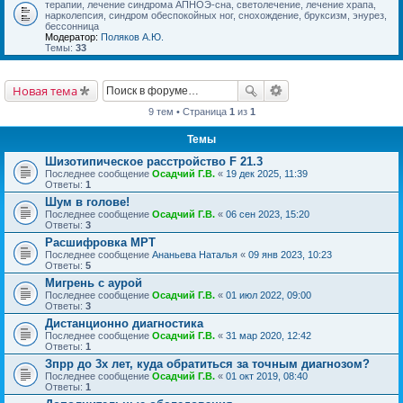
терапии, лечение синдрома АПНОЭ-сна, светолечение, лечение храпа,
нарколепсия, синдром обеспокойных ног, снохождение, бруксизм, энурез,
бессонница
Модератор:
Поляков А.Ю.
Темы:
33
Новая тема
9 тем • Страница
1
из
1
Темы
Шизотипическое расстройство F 21.3
Последнее сообщение
Осадчий Г.В.
«
19 дек 2025, 11:39
Ответы:
1
Шум в голове!
Последнее сообщение
Осадчий Г.В.
«
06 сен 2023, 15:20
Ответы:
3
Расшифровка МРТ
Последнее сообщение
Ананьева Наталья
«
09 янв 2023, 10:23
Ответы:
5
Мигрень с аурой
Последнее сообщение
Осадчий Г.В.
«
01 июл 2022, 09:00
Ответы:
3
Дистанционно диагностика
Последнее сообщение
Осадчий Г.В.
«
31 мар 2020, 12:42
Ответы:
1
Зпрр до 3х лет, куда обратиться за точным диагнозом?
Последнее сообщение
Осадчий Г.В.
«
01 окт 2019, 08:40
Ответы:
1