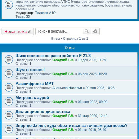
терапии, лечение синдрома АПНОЭ-сна, светолечение, лечение храпа,
нарколепсия, синдром обеспокойных ног, снохождение, бруксизм, энурез,
бессонница
Модератор:
Поляков А.Ю.
Темы:
33
Новая тема
9 тем • Страница
1
из
1
Темы
Шизотипическое расстройство F 21.3
Последнее сообщение
Осадчий Г.В.
«
19 дек 2025, 11:39
Ответы:
1
Шум в голове!
Последнее сообщение
Осадчий Г.В.
«
06 сен 2023, 15:20
Ответы:
3
Расшифровка МРТ
Последнее сообщение
Ананьева Наталья
«
09 янв 2023, 10:23
Ответы:
5
Мигрень с аурой
Последнее сообщение
Осадчий Г.В.
«
01 июл 2022, 09:00
Ответы:
3
Дистанционно диагностика
Последнее сообщение
Осадчий Г.В.
«
31 мар 2020, 12:42
Ответы:
1
Зпрр до 3х лет, куда обратиться за точным диагнозом?
Последнее сообщение
Осадчий Г.В.
«
01 окт 2019, 08:40
Ответы:
1