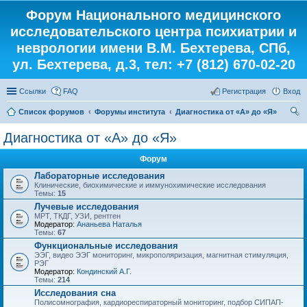
Форум Национального медицинского
исследовательского центра психиатрии и
неврологии имени В.М. Бехтерева, СПб,
ул. Бехтерева, д.3, тел: +7 (812) 670-02-20
Ссылки
FAQ
Регистрация
Вход
Список форумов
Форумы института
Диагностика от «А» до «Я»
ои
Диагностика от «А» до «Я»
ск
Форум
Лабораторные исследования
Клинические, биохимические и иммунохимические исследования
Темы:
15
Лучевые исследования
МРТ, ТКДГ, УЗИ, рентген
Модератор:
Ананьева Наталья
Темы:
67
Функциональные исследования
ЭЭГ, видео ЭЭГ мониторинг, микрополяризация, магнитная стимуляция,
РЭГ
Модератор:
Кондинский А.Г.
Темы:
214
Исследования сна
Полисомнография, кардиореспираторный мониторинг, подбор СИПАП-