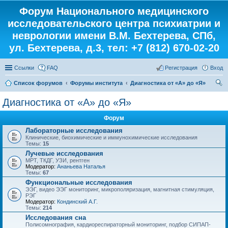
Форум Национального медицинского
исследовательского центра психиатрии и
неврологии имени В.М. Бехтерева, СПб,
ул. Бехтерева, д.3, тел: +7 (812) 670-02-20
Ссылки
FAQ
Регистрация
Вход
Список форумов
Форумы института
Диагностика от «А» до «Я»
ои
Диагностика от «А» до «Я»
ск
Форум
Лабораторные исследования
Клинические, биохимические и иммунохимические исследования
Темы:
15
Лучевые исследования
МРТ, ТКДГ, УЗИ, рентген
Модератор:
Ананьева Наталья
Темы:
67
Функциональные исследования
ЭЭГ, видео ЭЭГ мониторинг, микрополяризация, магнитная стимуляция,
РЭГ
Модератор:
Кондинский А.Г.
Темы:
214
Исследования сна
Полисомнография, кардиореспираторный мониторинг, подбор СИПАП-