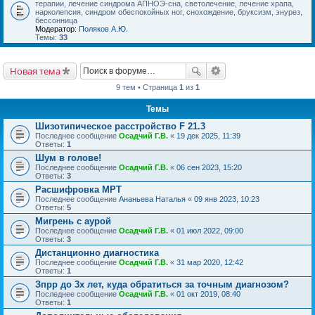
терапии, лечение синдрома АПНОЭ-сна, светолечение, лечение храпа,
нарколепсия, синдром обеспокойных ног, снохождение, бруксизм, энурез,
бессонница
Модератор:
Поляков А.Ю.
Темы:
33
Новая тема
9 тем • Страница
1
из
1
Темы
Шизотипическое расстройство F 21.3
Последнее сообщение
Осадчий Г.В.
«
19 дек 2025, 11:39
Ответы:
1
Шум в голове!
Последнее сообщение
Осадчий Г.В.
«
06 сен 2023, 15:20
Ответы:
3
Расшифровка МРТ
Последнее сообщение
Ананьева Наталья
«
09 янв 2023, 10:23
Ответы:
5
Мигрень с аурой
Последнее сообщение
Осадчий Г.В.
«
01 июл 2022, 09:00
Ответы:
3
Дистанционно диагностика
Последнее сообщение
Осадчий Г.В.
«
31 мар 2020, 12:42
Ответы:
1
Зпрр до 3х лет, куда обратиться за точным диагнозом?
Последнее сообщение
Осадчий Г.В.
«
01 окт 2019, 08:40
Ответы:
1