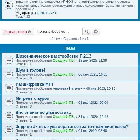
терапии, лечение синдрома АПНОЭ-сна, светолечение, лечение храпа,
нарколепсия, синдром обеспокойных ног, снохождение, бруксизм, энурез,
бессонница
Модератор:
Поляков А.Ю.
Темы:
33
Новая тема
9 тем • Страница
1
из
1
Темы
Шизотипическое расстройство F 21.3
Последнее сообщение
Осадчий Г.В.
«
19 дек 2025, 11:39
Ответы:
1
Шум в голове!
Последнее сообщение
Осадчий Г.В.
«
06 сен 2023, 15:20
Ответы:
3
Расшифровка МРТ
Последнее сообщение
Ананьева Наталья
«
09 янв 2023, 10:23
Ответы:
5
Мигрень с аурой
Последнее сообщение
Осадчий Г.В.
«
01 июл 2022, 09:00
Ответы:
3
Дистанционно диагностика
Последнее сообщение
Осадчий Г.В.
«
31 мар 2020, 12:42
Ответы:
1
Зпрр до 3х лет, куда обратиться за точным диагнозом?
Последнее сообщение
Осадчий Г.В.
«
01 окт 2019, 08:40
Ответы:
1