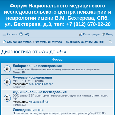
Форум Национального медицинского
исследовательского центра психиатрии и
неврологии имени В.М. Бехтерева, СПб,
ул. Бехтерева, д.3, тел: +7 (812) 670-02-20
Ссылки
FAQ
Регистрация
Вход
Список форумов
Форумы института
Диагностика от «А» до «Я»
ои
Диагностика от «А» до «Я»
ск
Форум
Лабораторные исследования
Клинические, биохимические и иммунохимические исследования
Темы:
15
Лучевые исследования
МРТ, ТКДГ, УЗИ, рентген
Модератор:
Ананьева Наталья
Темы:
67
Функциональные исследования
ЭЭГ, видео ЭЭГ мониторинг, микрополяризация, магнитная стимуляция,
РЭГ
Модератор:
Кондинский А.Г.
Темы:
214
Исследования сна
Полисомнография, кардиореспираторный мониторинг, подбор СИПАП-