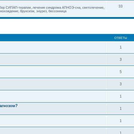
33
дбор СИПАП-терапии, лечение синдрома АПНОЭ-сна, светолечение,
снохождение, бруксизм, энурез, бессонница
ОТВЕТЫ
1
3
5
3
1
иагнозом?
1
1
1