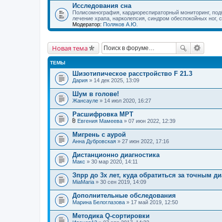
Исследования сна
Полисомнография, кардиореспираторный мониторинг, по
лечение храпа, нарколепсия, синдром обеспокойных ног, 
Модератор:
Поляков А.Ю.
Новая тема
ТЕМЫ
Шизотипическое расстройство F 21.3
Дария
» 14 дек 2025, 13:09
Шум в голове!
Жансауле
» 14 июл 2020, 16:27
Расшифровка МРТ
Евгения Мамеева
» 07 июн 2022, 12:39
В
л
Мигрень с аурой
о
Анна Дубровская
» 27 июн 2022, 17:16
ж
е
Дистанционно диагностика
н
Макс
и
» 30 мар 2020, 14:11
я
Зпрр до 3х лет, куда обратиться за точным д
MiaMaria
» 30 сен 2019, 14:09
Дополнительные обследования
Марина Белоглазова
» 17 май 2019, 12:50
Методика Q-сортировки