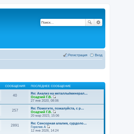
Регистрация
Вход
СООБЩЕНИЯ
ПОСЛЕДНЕЕ СООБЩЕНИЕ
Re: Анализ на металлы/минерал…
40
Осадчий Г.В.
П
27 янв 2020, 08:06
е
р
Re: Помогите, пожалуйста, с р…
257
е
Осадчий Г.В.
й
П
20 мар 2023, 15:06
т
е
и
р
Re: Сенсорная алалия, сурдоло…
2891
к
е
Горелик А
п
й
П
12 янв 2026, 14:24
о
т
е