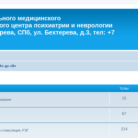
ного медицинского
ого центра психиатрии и неврологии
ева, СПб, ул. Бехтерева, д.3, тел: +7
А» до «Я»
ТЕМЫ
15
дования
67
214
я стимуляция, РЭГ