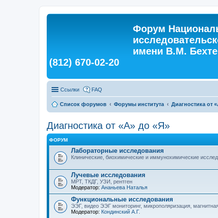
Форум Националь
исследовательск
имени В.М. Бехтер
(812) 670-02-20
Ссылки
FAQ
Список форумов
Форумы института
Диагностика от «
Диагностика от «А» до «Я»
ФОРУМ
Лабораторные исследования
Клинические, биохимические и иммунохимические иссле
Лучевые исследования
МРТ, ТКДГ, УЗИ, рентген
Модератор:
Ананьева Наталья
Функциональные исследования
ЭЭГ, видео ЭЭГ мониторинг, микрополяризация, магнитна
Модератор:
Кондинский А.Г.