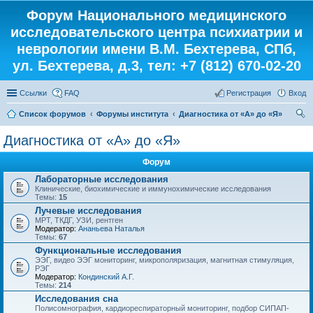
Форум Национального медицинского
исследовательского центра психиатрии и
неврологии имени В.М. Бехтерева, СПб,
ул. Бехтерева, д.3, тел: +7 (812) 670-02-20
Ссылки
FAQ
Регистрация
Вход
Список форумов
Форумы института
Диагностика от «А» до «Я»
ои
Диагностика от «А» до «Я»
ск
Форум
Лабораторные исследования
Клинические, биохимические и иммунохимические исследования
Темы:
15
Лучевые исследования
МРТ, ТКДГ, УЗИ, рентген
Модератор:
Ананьева Наталья
Темы:
67
Функциональные исследования
ЭЭГ, видео ЭЭГ мониторинг, микрополяризация, магнитная стимуляция,
РЭГ
Модератор:
Кондинский А.Г.
Темы:
214
Исследования сна
Полисомнография, кардиореспираторный мониторинг, подбор СИПАП-