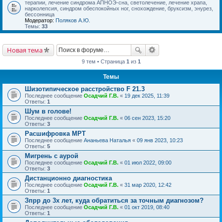
терапии, лечение синдрома АПНОЭ-сна, светолечение, лечение храпа,
нарколепсия, синдром обеспокойных ног, снохождение, бруксизм, энурез,
бессонница
Модератор:
Поляков А.Ю.
Темы:
33
Новая тема
9 тем • Страница
1
из
1
Темы
Шизотипическое расстройство F 21.3
Последнее сообщение
Осадчий Г.В.
«
19 дек 2025, 11:39
Ответы:
1
Шум в голове!
Последнее сообщение
Осадчий Г.В.
«
06 сен 2023, 15:20
Ответы:
3
Расшифровка МРТ
Последнее сообщение
Ананьева Наталья
«
09 янв 2023, 10:23
Ответы:
5
Мигрень с аурой
Последнее сообщение
Осадчий Г.В.
«
01 июл 2022, 09:00
Ответы:
3
Дистанционно диагностика
Последнее сообщение
Осадчий Г.В.
«
31 мар 2020, 12:42
Ответы:
1
Зпрр до 3х лет, куда обратиться за точным диагнозом?
Последнее сообщение
Осадчий Г.В.
«
01 окт 2019, 08:40
Ответы:
1