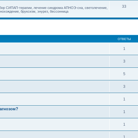
33
дбор СИПАП-терапии, лечение синдрома АПНОЭ-сна, светолечение,
снохождение, бруксизм, энурез, бессонница
ОТВЕТЫ
1
3
5
3
1
иагнозом?
1
1
1