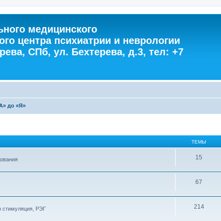
ного медицинского
ого центра психиатрии и неврологии
ева, СПб, ул. Бехтерева, д.3, тел: +7
А» до «Я»
ТЕМЫ
15
дования
67
214
я стимуляция, РЭГ