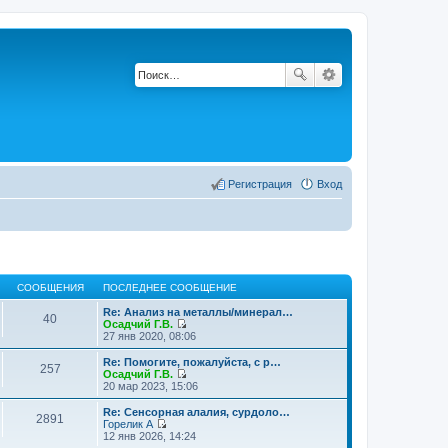
Регистрация
Вход
СООБЩЕНИЯ
ПОСЛЕДНЕЕ СООБЩЕНИЕ
Re: Анализ на металлы/минерал…
40
Осадчий Г.В.
П
27 янв 2020, 08:06
е
р
Re: Помогите, пожалуйста, с р…
257
е
Осадчий Г.В.
й
П
20 мар 2023, 15:06
т
е
и
р
Re: Сенсорная алалия, сурдоло…
2891
к
е
Горелик А
п
й
П
12 янв 2026, 14:24
о
т
е