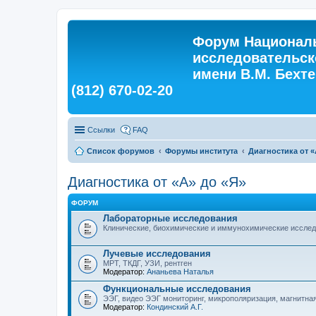
Форум Националь
исследовательск
имени В.М. Бехтер
(812) 670-02-20
Ссылки
FAQ
Список форумов
Форумы института
Диагностика от «
Диагностика от «А» до «Я»
ФОРУМ
Лабораторные исследования
Клинические, биохимические и иммунохимические иссле
Лучевые исследования
МРТ, ТКДГ, УЗИ, рентген
Модератор:
Ананьева Наталья
Функциональные исследования
ЭЭГ, видео ЭЭГ мониторинг, микрополяризация, магнитна
Модератор:
Кондинский А.Г.