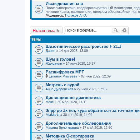
Исследования сна
Полисомнография, кардиореспираторный мониторинг, по
лечение храпа, нарколепсия, синдром обеспокойных ног, 
Модератор:
Поляков А.Ю.
Новая тема
ТЕМЫ
Шизотипическое расстройство F 21.3
Дария
» 14 дек 2025, 13:09
Шум в голове!
Жансауле
» 14 июл 2020, 16:27
Расшифровка МРТ
Евгения Мамеева
» 07 июн 2022, 12:39
В
л
Мигрень с аурой
о
Анна Дубровская
» 27 июн 2022, 17:16
ж
е
Дистанционно диагностика
н
Макс
и
» 30 мар 2020, 14:11
я
Зпрр до 3х лет, куда обратиться за точным д
MiaMaria
» 30 сен 2019, 14:09
Дополнительные обследования
Марина Белоглазова
» 17 май 2019, 12:50
Методика Q-сортировки