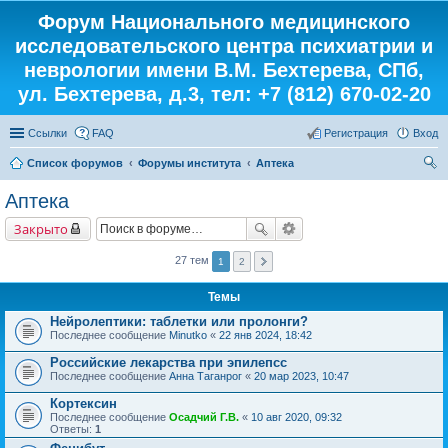
Форум Национального медицинского
исследовательского центра психиатрии и
неврологии имени В.М. Бехтерева, СПб,
ул. Бехтерева, д.3, тел: +7 (812) 670-02-20
Ссылки
FAQ
Регистрация
Вход
Список форумов
Форумы института
Аптека
ои
Аптека
ск
Закрыто
27 тем
1
2
Темы
Нейролептики: таблетки или пролонги?
Последнее сообщение
Minutko
«
22 янв 2024, 18:42
Российские лекарства при эпилепсс
Последнее сообщение
Анна Таганрог
«
20 мар 2023, 10:47
Кортексин
Последнее сообщение
Осадчий Г.В.
«
10 авг 2020, 09:32
Ответы:
1