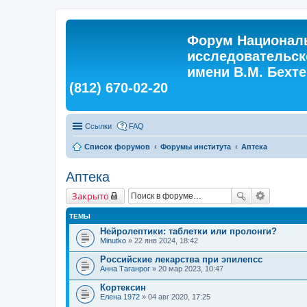
Форум Националь
исследовательск
имени В.М. Бехтер
(812) 670-02-20
Ссылки
FAQ
Список форумов
Форумы института
Аптека
Аптека
Закрыто
ТЕМЫ
Нейролептики: таблетки или пролонги?
Minutko
» 22 янв 2024, 18:42
Российские лекарства при эпилепсс
Анна Таганрог
» 20 мар 2023, 10:47
Кортексин
Елена 1972
» 04 авг 2020, 17:25