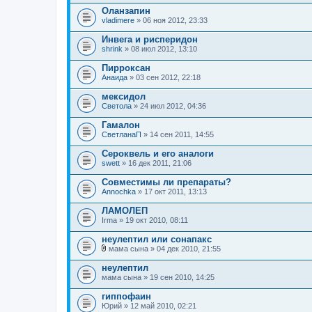
Оланзапин
vladimere
» 06 ноя 2012, 23:33
Инвега и рисперидон
shrink
» 08 июл 2012, 13:10
Пирроксан
Анаида
» 03 сен 2012, 22:18
мексидол
Светола
» 24 июл 2012, 04:36
Гамалон
СветланаП
» 14 сен 2011, 14:55
Сероквель и его аналоги
swett
» 16 дек 2011, 21:06
Совместимы ли препараты?
Annochka
» 17 окт 2011, 13:13
ЛАМОЛЕП
Irma
» 19 окт 2010, 08:11
неулептил или сонапакс
мама сына
» 04 дек 2010, 21:55
В
л
неулептил
о
мама сына
» 19 сен 2010, 14:25
ж
е
гиппофаин
н
Юрий
и
» 12 май 2010, 02:21