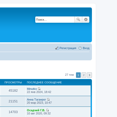
Регистрация
Вход
27 тем
1
2
ПРОСМОТРЫ
ПОСЛЕДНЕЕ СООБЩЕНИЕ
Minutko
45182
П
22 янв 2024, 18:42
е
р
Анна Таганрог
е
21151
П
20 мар 2023, 10:47
й
е
т
р
Осадчий Г.В.
и
е
14703
П
10 авг 2020, 09:32
к
й
е
п