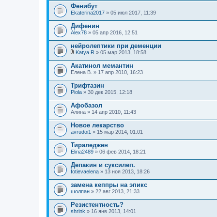
Фенибут
Ekaterina2017
» 05 июл 2017, 11:39
Дифенин
Alex78
» 05 апр 2016, 12:51
нейролептики при деменции
Katya R
» 05 мар 2013, 18:58
В
л
Акатинол мемантин
о
Елена В.
» 17 апр 2010, 16:23
ж
е
Трифтазин
н
Piola
и
» 30 дек 2015, 12:18
я
Афобазол
Алина
» 14 апр 2010, 11:43
Новое лекарство
avrudoi1
» 15 мар 2014, 01:01
Тираледжен
Elina2489
» 06 фев 2014, 18:21
Депакин и суксилеп.
fotievaelena
» 13 ноя 2013, 18:26
замена кеппры на эпикс
шолпан
» 22 авг 2013, 21:33
Резистентность?
shrink
» 16 янв 2013, 14:01