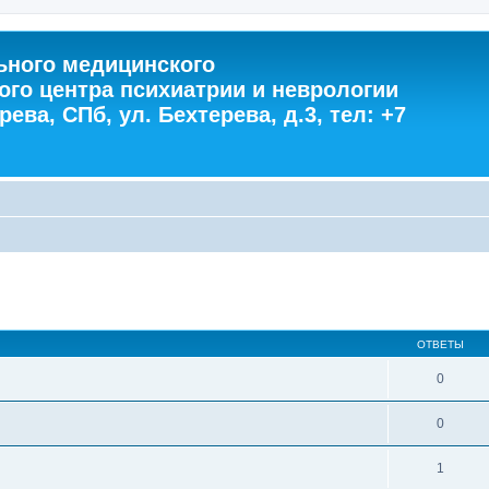
ного медицинского
ого центра психиатрии и неврологии
ева, СПб, ул. Бехтерева, д.3, тел: +7
ОТВЕТЫ
0
0
1