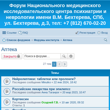
Форум Национального медицинского
исследовательского центра психиатрии и
неврологии имени В.М. Бехтерева, СПб,
ул. Бехтерева, д.3, тел: +7 (812) 670-02-20
Ссылки
FAQ
Регистрация
Вход
Список форумов
Форумы института
Аптека
ои
Аптека
ск
Закрыто
27 тем
1
2
Темы
Нейролептики: таблетки или пролонги?
Последнее сообщение
Minutko
«
22 янв 2024, 18:42
Российские лекарства при эпилепсс
Последнее сообщение
Анна Таганрог
«
20 мар 2023, 10:47
Кортексин
Последнее сообщение
Осадчий Г.В.
«
10 авг 2020, 09:32
Ответы:
1