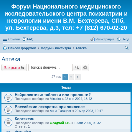
Форум Национального медицинского
исследовательского центра психиатрии и
неврологии имени В.М. Бехтерева, СПб,
ул. Бехтерева, д.3, тел: +7 (812) 670-02-20
Ссылки
FAQ
Регистрация
Вход
Список форумов
Форумы института
Аптека
ои
Аптека
ск
Закрыто
27 тем
1
2
Темы
Нейролептики: таблетки или пролонги?
Последнее сообщение
Minutko
«
22 янв 2024, 18:42
Российские лекарства при эпилепсс
Последнее сообщение
Анна Таганрог
«
20 мар 2023, 10:47
Кортексин
Последнее сообщение
Осадчий Г.В.
«
10 авг 2020, 09:32
Ответы:
1